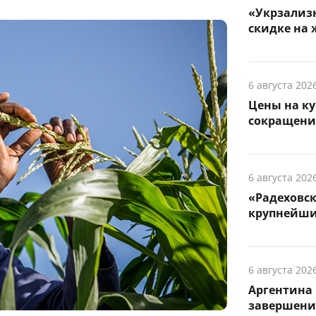
«Укрзализн
скидке на 
6 августа 202
Цены на ку
сокращени
6 августа 202
«Радеховс
крупнейши
6 августа 202
Аргентина 
завершени