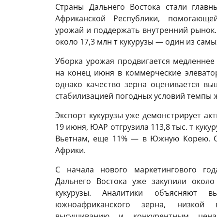
Страны Дальнего Востока стали главн
Африканской Республики, помогающе
урожай и поддержать внутренний рынок.
около 17,3 млн т кукурузы — один из сам
Уборка урожая продвигается медленнее 
на конец июня в коммерческие элевато
однако качество зерна оценивается вы
стабилизацией погодных условий темпы ж
Экспорт кукурузы уже демонстрирует ак
19 июня, ЮАР отгрузила 113,8 тыс. т куку
Вьетнам, еще 11% — в Южную Корею. О
Африки.
С начала нового маркетингового года
Дальнего Востока уже закупили около
кукурузы. Аналитики объясняют в
южноафриканского зерна, низкой 
высушиванию и конкурентным цен