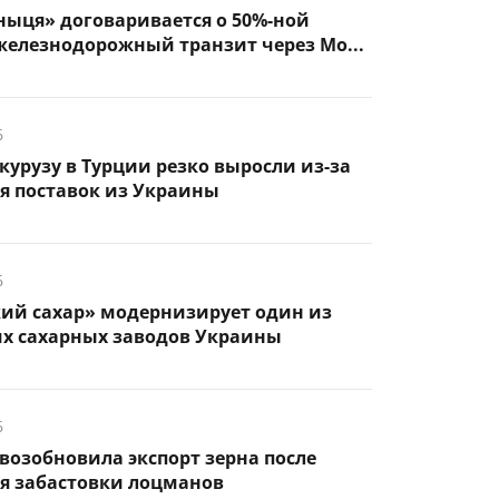
ыця» договаривается о 50%-ной
железнодорожный транзит через Мо...
6
курузу в Турции резко выросли из-за
я поставок из Украины
6
кий сахар» модернизирует один из
х сахарных заводов Украины
6
возобновила экспорт зерна после
я забастовки лоцманов