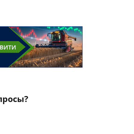
просы?