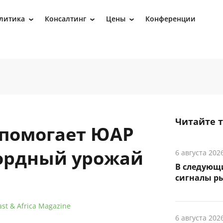
литика
Консалтинг
Цены
Конференции
›
›
›
Читайте 
 помогает ЮАР
ордный урожай
6 августа 202
В следующ
сигналы р
ast & Africa Magazine
6 августа 202