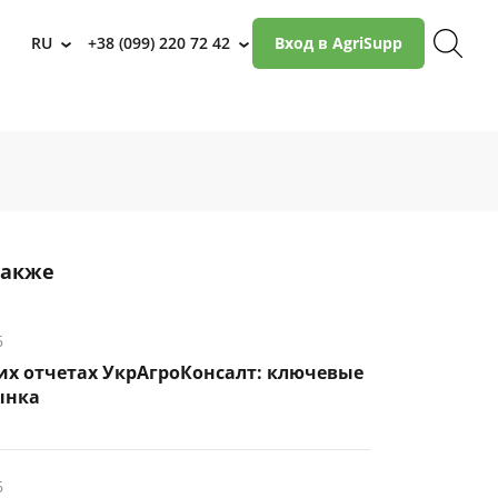
RU
+38 (099) 220 72 42
Вход в AgriSupp
›
›
также
6
их отчетах УкрАгроКонсалт: ключевые
ынка
6