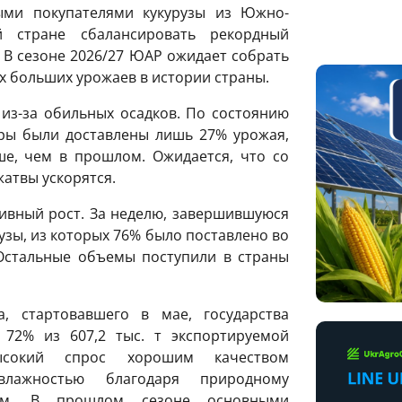
ыми покупателями кукурузы из Южно-
й стране сбалансировать рекордный
 В сезоне 2026/27 ЮАР ожидает собрать
ых больших урожаев в истории страны.
из-за обильных осадков. По состоянию
ры были доставлены лишь 27% урожая,
ше, чем в прошлом. Ожидается, что со
атвы ускорятся.
тивный рост. За неделю, завершившуюся
рузы, из которых 76% было поставлено во
стальные объемы поступили в страны
, стартовавшего в мае, государства
 72% из 607,2 тыс. т экспортируемой
ысокий спрос хорошим качеством
влажностью благодаря природному
ам. В прошлом сезоне основными