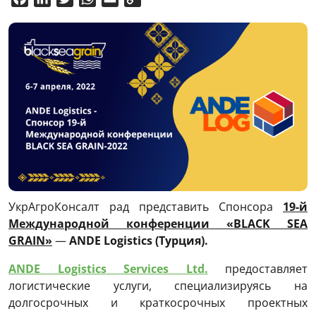
Link
УкрАгроКонсалт рад представить Спонсора
19-й
Международной конференции «BLACK
SEA
GRAIN
»
—
ANDE
Logistics
(Турция).
ANDE
Logistics
Services
Ltd
.
предоставляет
логистические услуги, специализируясь на
долгосрочных и краткосрочных проектных