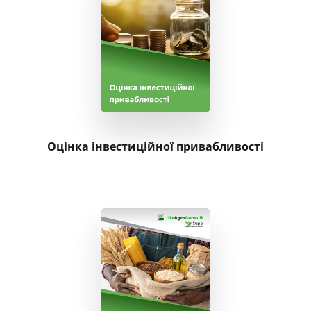
Agri-food
Логістика
Тваринництво
Ринок МТР
Оцінка інвестиційної привабливості
Інвестиції
Статистичні бази даних
Індивідуальні презентації
Цінові довідки на товар