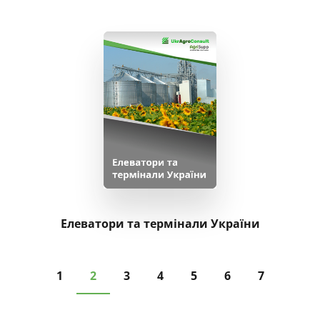
Елеватори та термінали України
1
2
3
4
5
6
7