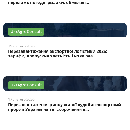
переломі: погодні ризики, обмежен...
UkrAgroConsult
19 Лютого 2026
Перезавантаження експортної логістики 2026:
тарифи, пропускна здатність і нова реа...
UkrAgroConsult
17 Лютого 2026
Перезавантаження ринку живої худоби: експортний
прорив України на тлі скорочення п...