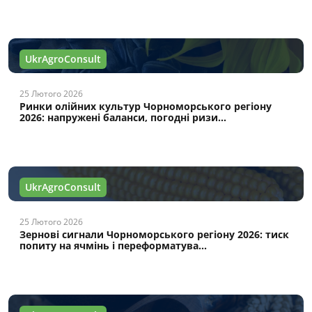
UkrAgroConsult
25 Лютого 2026
Ринки олійних культур Чорноморського регіону
2026: напружені баланси, погодні ризи...
UkrAgroConsult
25 Лютого 2026
Зернові сигнали Чорноморського регіону 2026: тиск
попиту на ячмінь і переформатува...