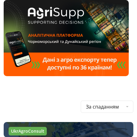
За спаданням
UkrAgroConsult