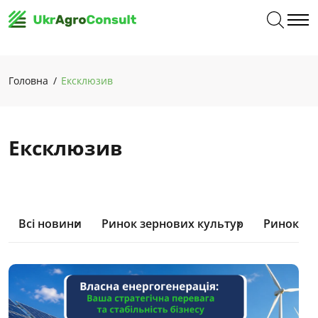
Головна
Ексклюзив
Ексклюзив
Всі новини
Ринок зернових культур
Ринок ол