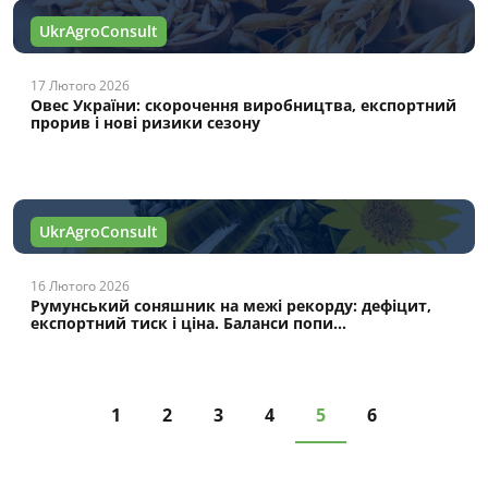
UkrAgroConsult
17 Лютого 2026
Овес України: скорочення виробництва, експортний
прорив і нові ризики сезону
UkrAgroConsult
16 Лютого 2026
Румунський соняшник на межі рекорду: дефіцит,
експортний тиск і ціна. Баланси попи...
1
2
3
4
5
6