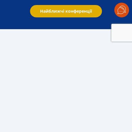
Найближчі конференції
BLACK SEA GRAIN. EUROPE-2025
Провідний захід для світових лідерів
зернової та олійної галузі з 2004 року
BLACK SEA GRAIN.
EUROPE
надає ексклюзивну
аналітику та прогнози агро ринку від світових
експертів, обговорення глобальних
макроекономічних і регіональних тенденцій,
ефективне спілкування та нові контакти з гравцями
по всьому ланцюжку створення вартості, топ-
менеджерами та лідерами думок.