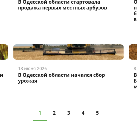
В Одесской области стартовала
О
продажа первых местных арбузов
п
б
в
18 июня 2026
8
ти
В Одесской области начался сбор
В
урожая
Б
1
2
3
4
5