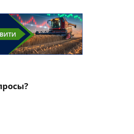
просы?