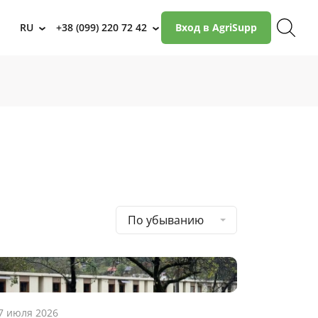
RU
+38 (099) 220 72 42
Вход в AgriSupp
›
›
По убыванию
7 июля 2026