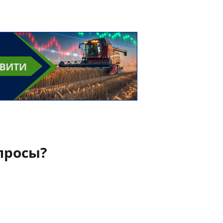
просы?