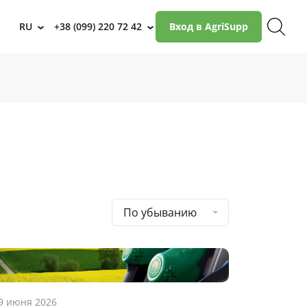
RU
+38 (099) 220 72 42
Вход в AgriSupp
›
›
По убыванию
9 июня 2026