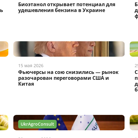
Биоэтанол открывает потенциал для
Б
ть
удешевления бензина в Украине
д
ф
15 мая 2026
2
Фьючерсы на сою снизились — рынок
С
разочарован переговорами США и
п
Китая
д
б
UkrAgroConsult