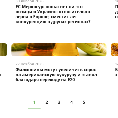
30 января 2026
1
ЕС-Меркосур: пошатнет ли это
П
позицию Украины относительно
д
зерна в Европе, сместит ли
с
конкуренцию в других регионах?
27 ноября 2025
1
Филиппины могут увеличить спрос
Б
я
на американскую кукурузу и этанол
э
благодаря переходу на E20
1
2
3
4
5