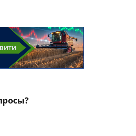
просы?