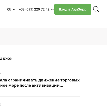
RU
+38 (099) 220 72 42
Вход в AgriSupp
›
›
также
6
чала ограничивать движение торговых
рное море после активизации...
6