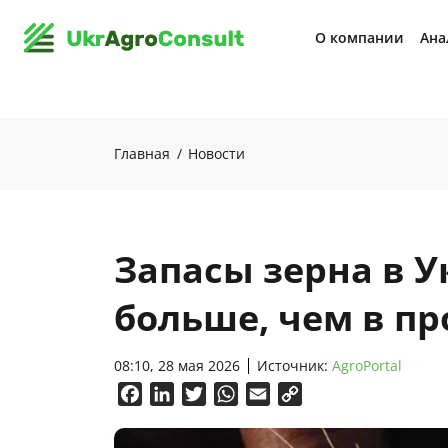
О компании
Ана
Главная
Новости
Запасы зерна в У
больше, чем в п
08:10, 28 мая 2026
Источник:
AgroPortal
Facebook
LinkedIn
Twitter
WhatsApp
Email
Copy
Link