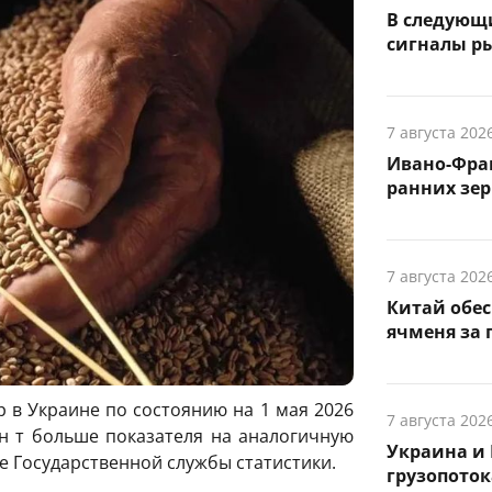
В следующ
сигналы р
7 августа 202
Ивано-Фра
ранних зер
7 августа 202
Китай обе
ячменя за 
 в Украине по состоянию на 1 мая 2026
7 августа 202
 млн т больше показателя на аналогичную
Украина и 
е Государственной службы статистики.
грузопоток