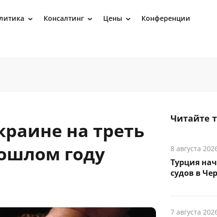
литика
Консалтинг
Цены
Конференции
›
›
›
Читайте 
краине на треть
рошлом году
8 августа 202
Турция на
судов в Че
7 августа 202