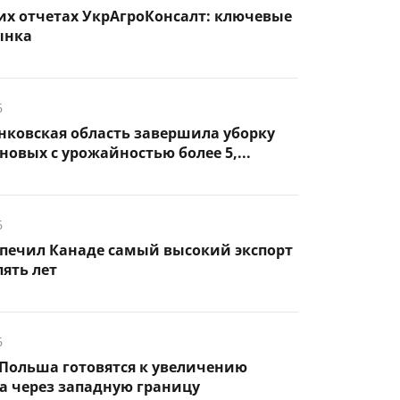
их отчетах УкрАгроКонсалт: ключевые
ынка
6
нковская область завершила уборку
новых с урожайностью более 5,...
6
спечил Канаде самый высокий экспорт
пять лет
6
Польша готовятся к увеличению
а через западную границу