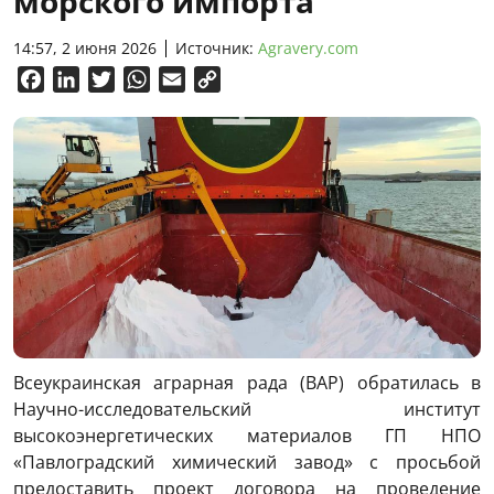
морского импорта
14:57, 2 июня 2026
Источник:
Agravery.com
Facebook
LinkedIn
Twitter
WhatsApp
Email
Copy
Link
Всеукраинская аграрная рада (ВАР) обратилась в
Научно-исследовательский институт
высокоэнергетических материалов ГП НПО
«Павлоградский химический завод» с просьбой
предоставить проект договора на проведение