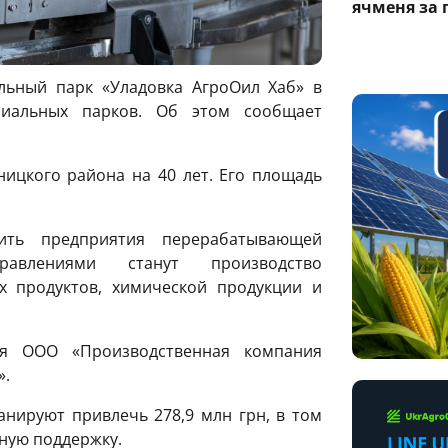
ячменя за 
льный парк «Уладовка АгроОил Хаб» в
риальных парков. Об этом сообщает
ницкого района на 40 лет. Его площадь
ить предприятия перерабатывающей
авлениями станут производство
х продуктов, химической продукции и
ся ООО «Производственная компания
».
анируют привлечь 278,9 млн грн, в том
нную поддержку.