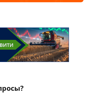
просы?