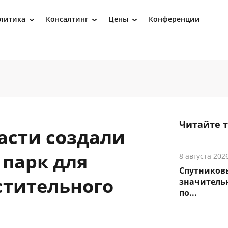
литика
Консалтинг
Цены
Конференции
›
›
›
Читайте 
асти создали
парк для
8 августа 202
Спутников
стительного
значитель
по...