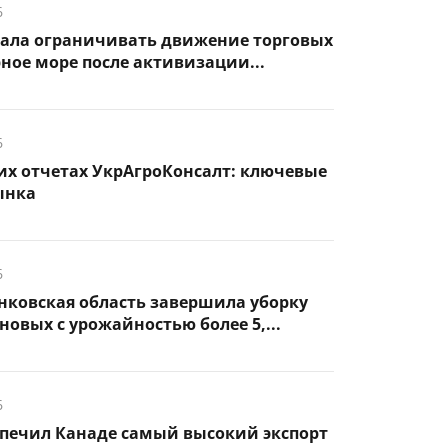
6
чала ограничивать движение торговых
рное море после активизации...
6
их отчетах УкрАгроКонсалт: ключевые
ынка
6
нковская область завершила уборку
новых с урожайностью более 5,...
6
спечил Канаде самый высокий экспорт