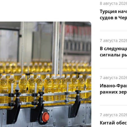
8 августа 202
Турция на
судов в Че
7 августа 202
В следующ
сигналы р
7 августа 202
Ивано-Фра
ранних зер
7 августа 202
Китай обе