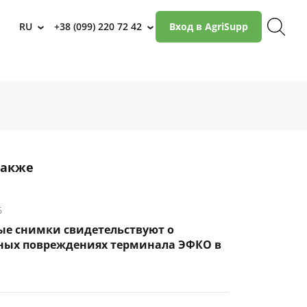
RU
+38 (099) 220 72 42
Вход в AgriSupp
›
›
также
6
ые снимки свидетельствуют о
ных повреждениях терминала ЭФКО в