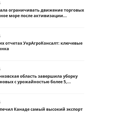
6
чала ограничивать движение торговых
рное море после активизации...
6
их отчетах УкрАгроКонсалт: ключевые
ынка
6
нковская область завершила уборку
новых с урожайностью более 5,...
6
спечил Канаде самый высокий экспорт