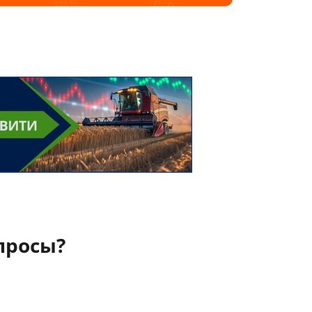
просы?