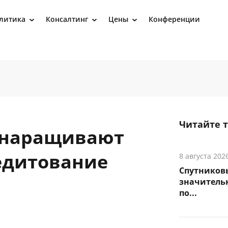
литика
Консалтинг
Цены
Конференции
›
›
›
Читайте 
 наращивают
едитование
8 августа 202
Спутников
значитель
по...