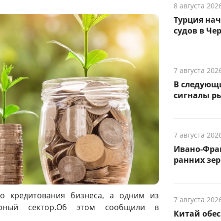
8 августа 202
Турция на
судов в Че
7 августа 202
В следующ
сигналы р
7 августа 202
Ивано-Фра
ранних зер
о кредитования бизнеса, а одним из
7 августа 202
арный сектор.Об этом сообщили в
Китай обе