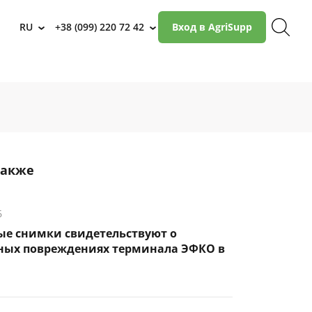
RU
+38 (099) 220 72 42
Вход в AgriSupp
›
›
также
6
ые снимки свидетельствуют о
ных повреждениях терминала ЭФКО в