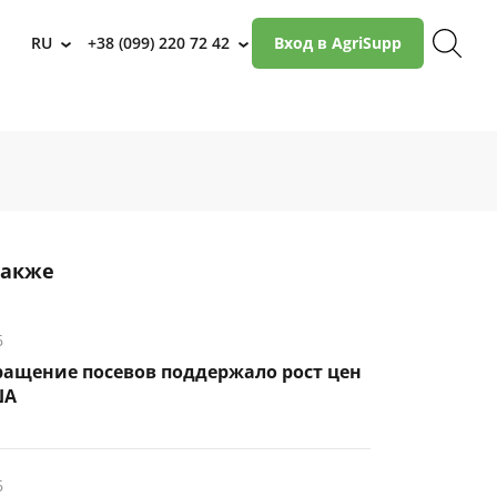
RU
+38 (099) 220 72 42
Вход в AgriSupp
›
›
также
6
ращение посевов поддержало рост цен
ША
6