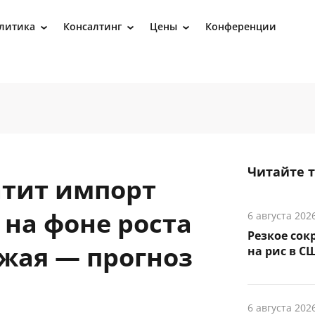
литика
Консалтинг
Цены
Конференции
›
›
›
Читайте 
атит импорт
 на фоне роста
6 августа 202
Резкое сок
ожая — прогноз
на рис в С
6 августа 202