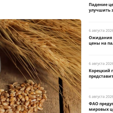
Падение це
улучшить 
6 августа 202
Ожидания 
цены на п
6 августа 202
Корецкий п
представит
6 августа 202
ФАО предуп
мировых ц