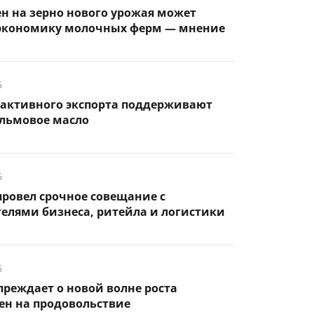
н на зерно нового урожая может
экономику молочных ферм — мнение
6
активного экспорта поддерживают
альмовое масло
6
ровел срочное совещание с
елями бизнеса, ритейла и логистики
6
реждает о новой волне роста
ен на продовольствие