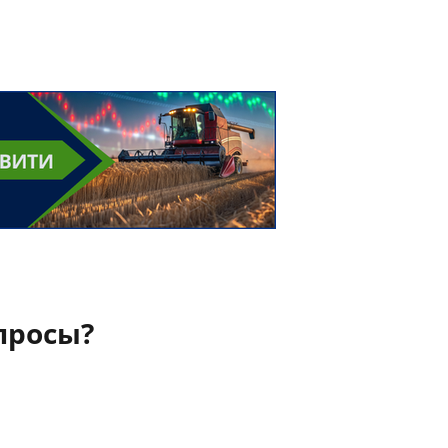
просы?