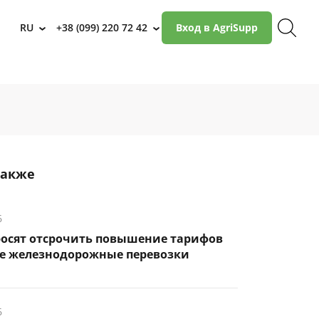
RU
+38 (099) 220 72 42
Вход в AgriSupp
›
›
также
6
росят отсрочить повышение тарифов
ые железнодорожные перевозки
6