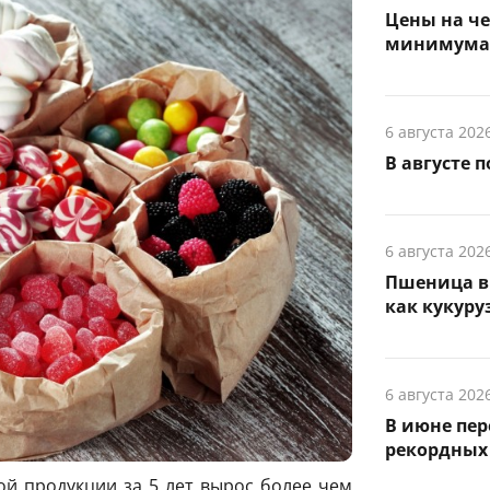
Цены на ч
минимума з
6 августа 202
В августе 
6 августа 202
Пшеница в 
как кукуруз
6 августа 202
В июне пер
рекордных 
ой продукции за 5 лет вырос более чем