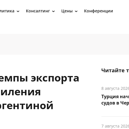
литика
Консалтинг
Цены
Конференции
›
›
›
Читайте 
темпы экспорта
силения
8 августа 202
Турция на
ргентиной
судов в Че
7 августа 202