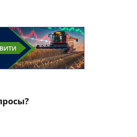
просы?