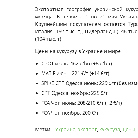
Экспортная география украинской куку
месяца. В целом с 1 по 21 мая Украина
Крупнейшим покупателем остается Турц
Италия (197 тыс. т), Нидерланды (146 тыс
(104 тыс. т).
Цены на кукурузу в Украине и мире
CBOT июль: 462 c/bu (+8 c/bu)
MATIF июнь: 221 €/т (+14 €/т)
SPIKE CPT Одесса июнь: 229 $/т (без из
CPT Одесса, ноябрь: 225 $/т
FCA Чоп июнь: 208-210 €/т (+2 €/т)
FCA Чоп ноябрь: 200 €/т
Метки:
Украина
,
экспорт
,
кукуруза
,
цены
,