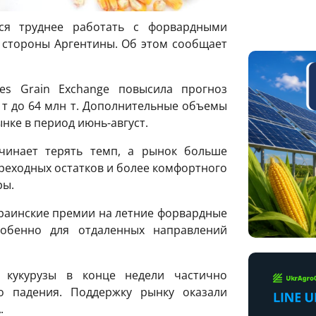
тся труднее работать с форвардными
о стороны Аргентины. Об этом сообщает
es Grain Exchange повысила прогноз
н т до 64 млн т. Дополнительные объемы
нке в период июнь-август.
чинает терять темп, а рынок больше
реходных остатков и более комфортного
ры.
раинские премии на летние форвардные
собенно для отдаленных направлений
кукурузы в конце недели частично
о падения. Поддержку рынку оказали
.