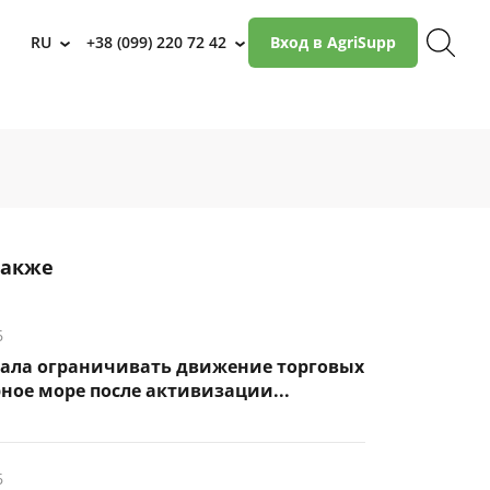
RU
+38 (099) 220 72 42
Вход в AgriSupp
›
›
также
6
чала ограничивать движение торговых
рное море после активизации...
6