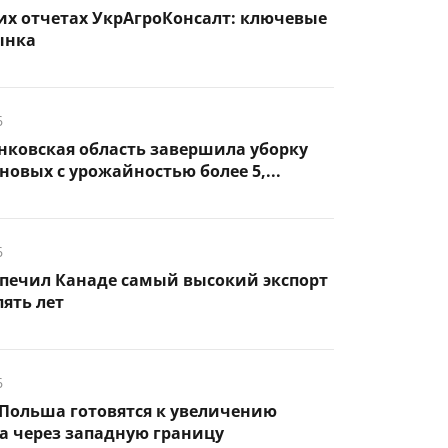
их отчетах УкрАгроКонсалт: ключевые
ынка
6
нковская область завершила уборку
новых с урожайностью более 5,...
6
спечил Канаде самый высокий экспорт
пять лет
6
Польша готовятся к увеличению
а через западную границу