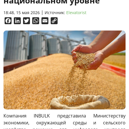
национальном уровне
18:48, 15 мая 2026
Источник:
Elevatorist
Facebook
LinkedIn
Twitter
WhatsApp
Email
Copy
Link
Компания INBULK представила Министерству
экономики, окружающей среды и сельского