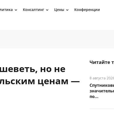
литика
Консалтинг
Цены
Конференции
›
›
›
Читайте 
шеветь, но не
альским ценам —
8 августа 202
Спутников
значитель
по...