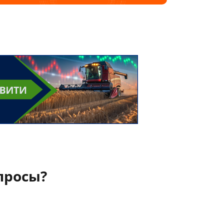
просы?