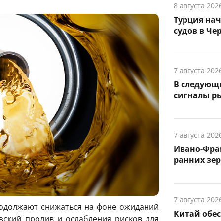
8 августа 202
Турция на
судов в Че
7 августа 202
В следующ
сигналы р
7 августа 202
Ивано-Фра
ранних зер
7 августа 202
одолжают снижаться на фоне ожиданий
Китай обе
зский пролив и ослабления рисков для