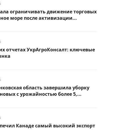
6
чала ограничивать движение торговых
рное море после активизации...
6
их отчетах УкрАгроКонсалт: ключевые
ынка
6
нковская область завершила уборку
новых с урожайностью более 5,...
6
спечил Канаде самый высокий экспорт