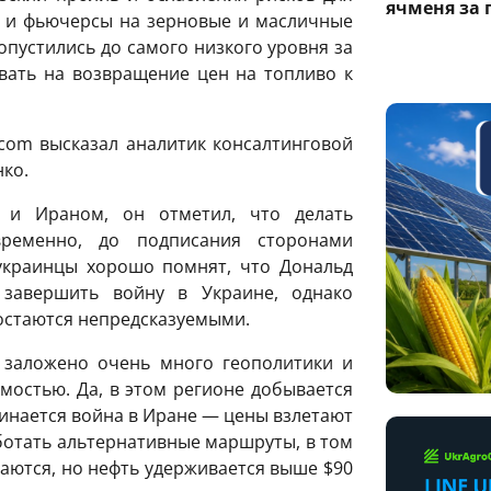
ячменя за 
я и фьючерсы на зерновые и масличные
пустились до самого низкого уровня за
вать на возвращение цен на топливо к
.com высказал аналитик консалтинговой
ко.
и Ираном, он отметил, что делать
ременно, до подписания сторонами
 украинцы хорошо помнят, что Дональд
завершить войну в Украине, однако
остаются непредсказуемыми.
и заложено очень много геополитики и
имостью. Да, в этом регионе добывается
инается война в Иране — цены взлетают
аботать альтернативные маршруты, в том
аются, но нефть удерживается выше $90