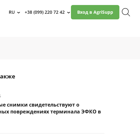
RU
+38 (099) 220 72 42
Вход в AgriSupp
›
›
также
6
ые снимки свидетельствуют о
ных повреждениях терминала ЭФКО в