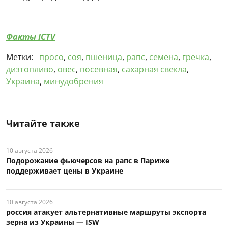
Факты ICTV
Метки:
просо
,
соя
,
пшеница
,
рапс
,
семена
,
гречка
,
дизтопливо
,
овес
,
посевная
,
сахарная свекла
,
Украина
,
минудобрения
Читайте также
10 августа 2026
Подорожание фьючерсов на рапс в Париже
поддерживает цены в Украине
10 августа 2026
россия атакует альтернативные маршруты экспорта
зерна из Украины — ISW