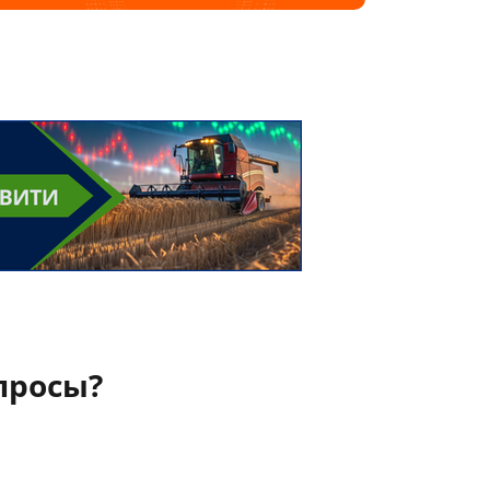
просы?