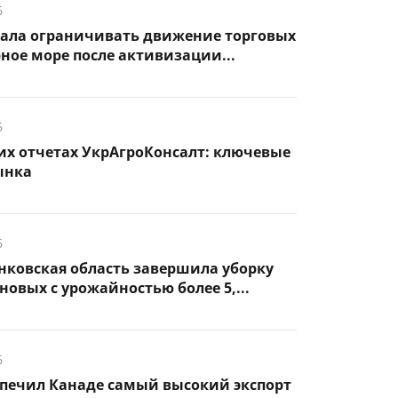
6
чала ограничивать движение торговых
рное море после активизации...
6
их отчетах УкрАгроКонсалт: ключевые
ынка
6
нковская область завершила уборку
новых с урожайностью более 5,...
6
спечил Канаде самый высокий экспорт