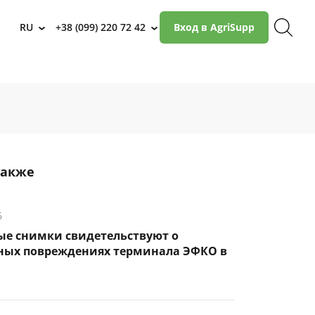
RU
+38 (099) 220 72 42
Вход в AgriSupp
›
›
также
6
ые снимки свидетельствуют о
ных повреждениях терминала ЭФКО в