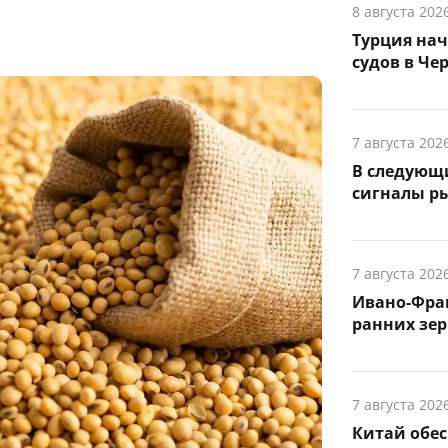
8 августа 202
Турция на
судов в Че
7 августа 202
В следующ
сигналы р
7 августа 202
Ивано-Фра
ранних зер
7 августа 202
Китай обе