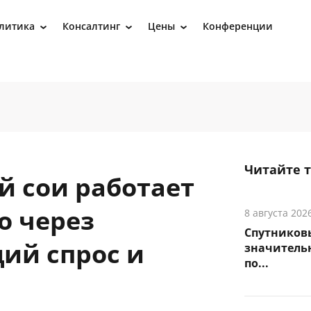
литика
Консалтинг
Цены
Конференции
›
›
›
Читайте 
й сои работает
о через
8 августа 202
Спутников
ий спрос и
значитель
по...