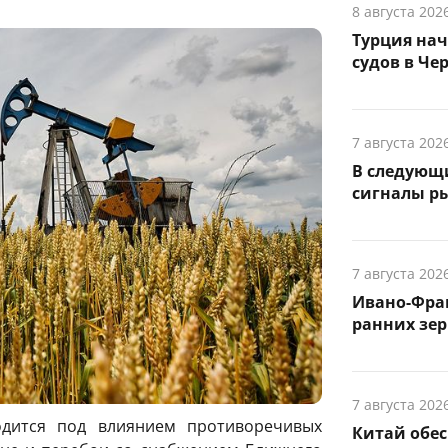
8 августа 202
Турция на
судов в Че
7 августа 202
В следующ
сигналы р
7 августа 202
Ивано-Фра
ранних зер
7 августа 202
дится под влиянием противоречивых
Китай обе