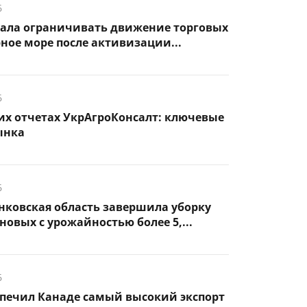
6
чала ограничивать движение торговых
рное море после активизации...
6
их отчетах УкрАгроКонсалт: ключевые
ынка
6
нковская область завершила уборку
новых с урожайностью более 5,...
6
спечил Канаде самый высокий экспорт