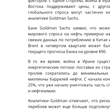
факторов: с одной стороны, война в Ир
Востока поддерживают цены, с друго
глобального спроса могут частично ко
аналитике Goldman Sachs.
Банк Goldman Sachs заявил, что може
мирового спроса на нефть примерно на
свежих данных по потреблению в Китае и
Brent в четвертом квартале может бы
текущего прогноза банка на уровне $90.
В то же время, война в Иране сущест
энергетические потоки: поставки из стр
пролив сократились до минимальных 
миллионы баррелей нефти. С начала кон
25%, что уже начало уничтожать часть с
и нефтехимии.
Аналитики Goldman отмечают, что риски
перебоев может еще больше подтолкнут