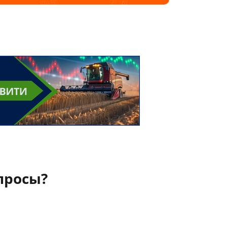
просы?