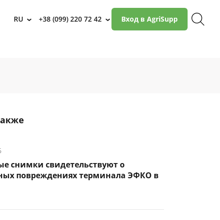
RU
+38 (099) 220 72 42
Вход в AgriSupp
›
›
также
6
ые снимки свидетельствуют о
ных повреждениях терминала ЭФКО в