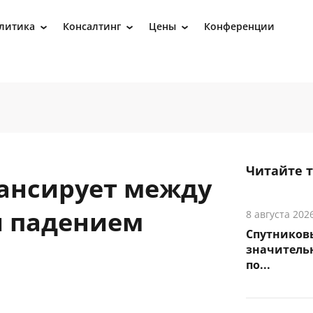
литика
Консалтинг
Цены
Конференции
›
›
›
Читайте 
ансирует между
и падением
8 августа 202
Спутников
значитель
по...