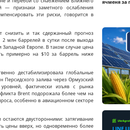
ане и перебои со снабжением Ближнего
ячменя за 
й — признаки заметного ослабления
мпенсировать эти риски, говорится в
т снизить и так сдержанный прогноз
 2 млн баррелей в сутки после выхода
 Западной Европе. В таком случае цена
ть примерно на $10 за баррель ниже
венно дестабилизировала глобальные
ан Персидского залива через Ормузский
уровней, фактически изъяв с рынка
фликта Brent подорожала более чем на
проса, особенно в авиационном секторе
 остаются двусторонними: затягивание
ь цены вверх, но одновременно более