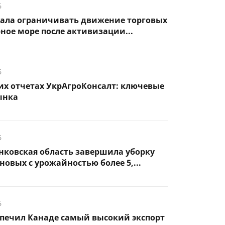
6
чала ограничивать движение торговых
рное море после активизации...
6
их отчетах УкрАгроКонсалт: ключевые
ынка
6
нковская область завершила уборку
новых с урожайностью более 5,...
6
спечил Канаде самый высокий экспорт