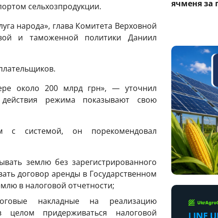
ячменя за 
портом сельхозпродукции.
луга народа», глава Комитета Верховной
вой и таможенной политики Даниил
 плательщиков.
ере около 200 млрд грн», — уточнил
ы действия режима показывают свою
м с системой, он порекомендовал
ывать землю без зарегистрированного
вать договор аренды в Государственном
емлю в налоговой отчетности;
логовые накладные на реализацию
в целом придерживаться налоговой