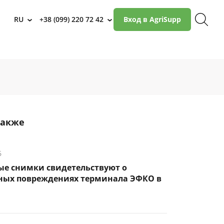
RU
+38 (099) 220 72 42
Вход в AgriSupp
›
›
также
6
ые снимки свидетельствуют о
ных повреждениях терминала ЭФКО в