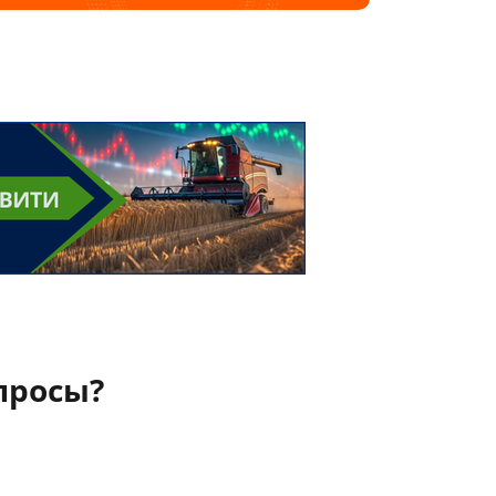
просы?