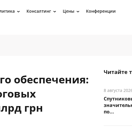
литика
Консалтинг
Цены
Конференции
›
›
›
Читайте 
го обеспечения:
оговых
8 августа 202
Спутников
лрд грн
значитель
по...