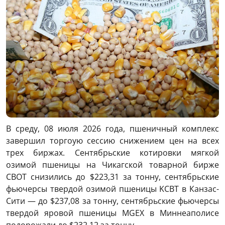
В среду, 08 июля 2026 года, пшеничный комплекс
завершил торгоую сессию снижением цен на всех
трех биржах. Сентябрьские котировки мягкой
озимой пшеницы на Чикагской товарной бирже
CBOT снизились до $223,31 за тонну, сентябрьские
фьючерсы твердой озимой пшеницы KCBT в Канзас-
Сити — до $237,08 за тонну, сентябрьские фьючерсы
твердой яровой пшеницы MGEХ в Миннеаполисе
подорожали до $232,12 за тонну.