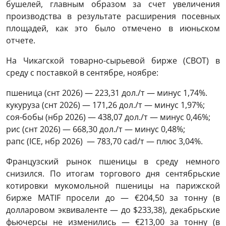
бушелей, главным образом за счет увеличения
производства в результате расширения посевных
площадей, как это было отмечено в июньском
отчете.
На Чикагской товарно-сырьевой бирже (CBOT) в
среду с поставкой в сентябре, ноябре:
пшеница (снт 2026) — 223,31 дол./т — минус 1,74%.
кукуруза (снт 2026) — 171,26 дол./т — минус 1,97%;
соя-бобы (нбр 2026) — 438,07 дол./т — минус 0,46%;
рис (снт 2026) — 668,30 дол./т — минус 0,48%;
рапс (ICE, нбр 2026) — 783,70 cad/т — плюс 3,04%.
Французский рынок пшеницы в среду немного
снизился. По итогам торгового дня сентябрьские
котировки мукомольной пшеницы на парижской
бирже MATIF просели до — €204,50 за тонну (в
долларовом эквиваленте — до $233,38), декабрьские
фьючерсы не изменились — €213,00 за тонну (в