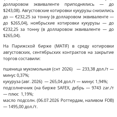
долларовом эквиваленте приподнялись — до
$243,08). Августовские котировки кукурузы снизились
до — €232,25 за тонну (в долларовом эквиваленте —
до $265,04), ноябрьские котировки кукурузы — до
€232,25 за тонну (в долларовом эквиваленте — до
$265,04).
На Парижской бирже (МАTIF) в среду котировки
августовских, сентябрьских контрактов на закрытие
торгов составили:
пшеница мукомольная (снт 2026) — 233,38 дол./т —
минус 0,37%;
кукуруза (авг. 2026) — 265,04 дол./т — минус 1,94%;
подсолнечник (на бирже SAFEX, дкбрь — 9743 zar./т
— плюс 1,19%;
масло подсолн. (06.07.2026 Роттердам, наливом FOB)
— 1495,00 дол./т.