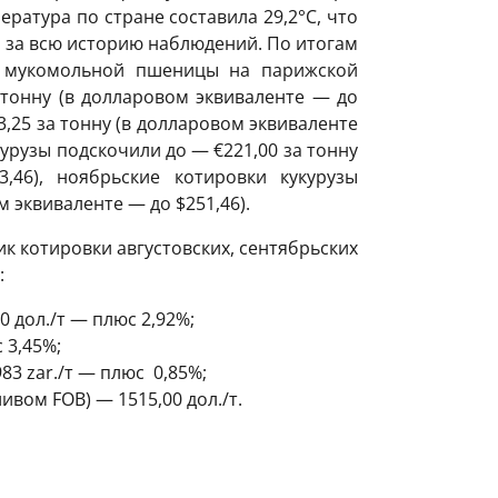
ратура по стране составила 29,2°C, что
 за всю историю наблюдений. По итогам
и мукомольной пшеницы на парижской
 тонну (в долларовом эквиваленте — до
3,25 за тонну (в долларовом эквиваленте
курузы подскочили до — €221,00 за тонну
,46), ноябрьские котировки кукурузы
м эквиваленте — до $251,46).
к котировки августовских, сентябрьских
:
 дол./т — плюс 2,92%;
с 3,45%;
83 zar./т — плюс 0,85%;
ивом FOB) — 1515,00 дол./т.