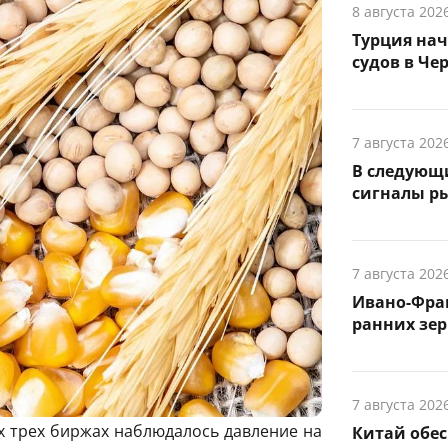
8 августа 202
Турция на
судов в Че
7 августа 202
В следующ
сигналы р
7 августа 202
Ивано-Фра
ранних зер
7 августа 202
ех трех биржах наблюдалось давление на
Китай обе