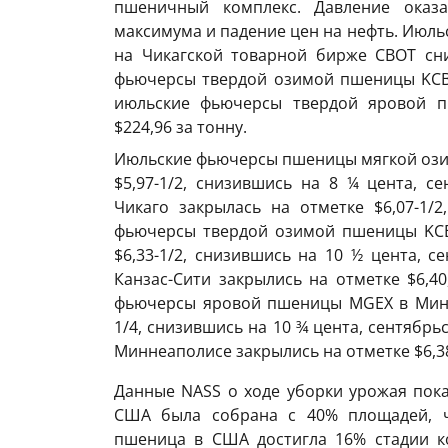
пшеничный комплекс. Давление оказа
максимума и падение цен на нефть. Июл
на Чикагской товарной бирже CBOT сни
фьючерсы твердой озимой пшеницы KCBT 
июльские фьючерсы твердой яровой 
$224,96 за тонну.
Июльские фьючерсы пшеницы мягкой озим
$5,97-1/2, снизившись на 8 ¼ цента, 
Чикаго закрылась на отметке $6,07-1/
фьючерсы твердой озимой пшеницы KCBT
$6,33-1/2, снизившись на 10 ½ цента,
Канзас-Сити закрылись на отметке $6,4
фьючерсы яровой пшеницы MGEХ в Минне
1/4, снизившись на 10 ¾ цента, сентяб
Миннеаполисе закрылись на отметке $6,38
Данные NASS о ходе уборки урожая пока
США была собрана с 40% площадей, ч
пшеница в США достигла 16% стадии ко