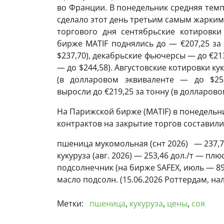
во Франции. В понедельник средняя темпе
сделало этот день третьим самым жарким
торгового дня сентябрьские котировк
бирже MATIF поднялись до — €207,25 за
$237,70), декабрьские фьючерсы — до €21
— до $244,58). Августовские котировки ку
(в долларовом эквиваленте — до $253
выросли до €219,25 за тонну (в долларово
На Парижской бирже (МАTIF) в понедельни
контрактов на закрытие торгов составили
пшеница мукомольная (снт 2026) — 237,70
кукуруза (авг. 2026) — 253,46 дол./т — плю
подсолнечник (на бирже SAFEX, июль — 89
масло подсолн. (15.06.2026 Роттердам, нал
Метки:
пшеница
,
кукуруза
,
цены
,
соя