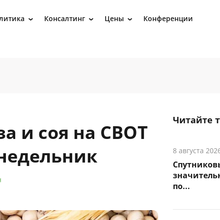
литика
Консалтинг
Цены
Конференции
›
›
›
Читайте 
а и соя на CBOT
недельник
8 августа 202
Спутников
значитель
н
по...