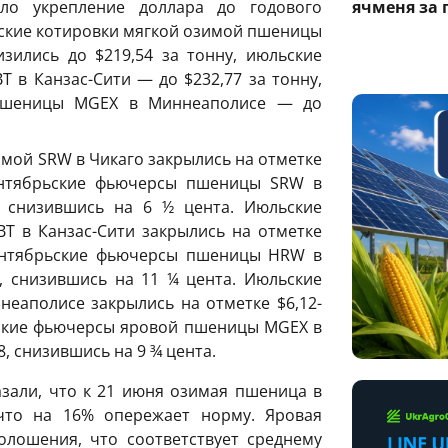
ячменя за 
ло укрепление доллара до годового
ьские котировки мягкой озимой пшеницы
зились до $219,54 за тонну, июльские
в Канзас-Сити — до $232,77 за тонну,
пшеницы MGEХ в Миннеаполисе — до
ой SRW в Чикаго закрылись на отметке
сентябрьские фьючерсы пшеницы SRW в
2, снизившись на 6 ½ цента. Июльские
 в Канзас-Сити закрылись на отметке
 сентябрьские фьючерсы пшеницы HRW в
0, снизившись на 11 ¼ цента. Июльские
аполисе закрылись на отметке $6,12-
рьские фьючерсы яровой пшеницы MGEХ в
, снизившись на 9 ¾ цента.
зали, что к 21 июня озимая пшеница в
то на 16% опережает норму. Яровая
лошения, что соответствует среднему