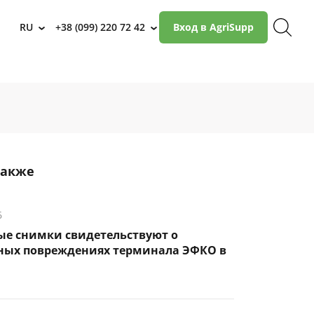
RU
+38 (099) 220 72 42
Вход в AgriSupp
›
›
также
6
ые снимки свидетельствуют о
ных повреждениях терминала ЭФКО в