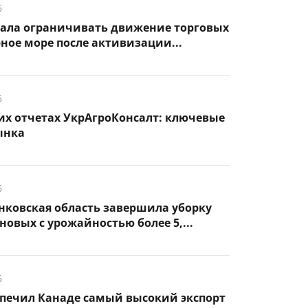
6
чала ограничивать движение торговых
рное море после активизации...
6
их отчетах УкрАгроКонсалт: ключевые
ынка
6
нковская область завершила уборку
новых с урожайностью более 5,...
6
спечил Канаде самый высокий экспорт