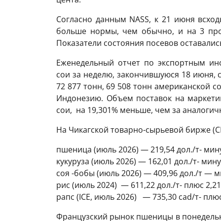
Согласно данным NASS, к 21 июня всход
больше нормы, чем обычно, и на 3 про
Показатели состояния посевов оставалис
Еженедельный отчет по экспортным инс
сои за неделю, закончившуюся 18 июня, с
72 877 тонн, 69 508 тонн американской с
Индонезию. Объем поставок на маркетин
сои, на 19,301% меньше, чем за аналоги
На Чикагской товарно-сырьевой бирже (CB
пшеница (июль 2026) — 219,54 дол./т- мину
кукуруза (июль 2026) — 162,01 дол./т- мину
соя -бобы (июль 2026) — 409,96 дол./т — м
рис (июль 2024) — 611,22 дол./т- плюс 2,2
рапс (ICE, июль 2026) — 735,30 cad/т- плю
Французский рынок пшеницы в понедель