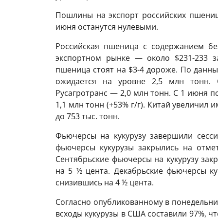
Пошлины на экспорт российских пшеницы
июня останутся нулевыми.
Российская пшеница с содержанием бе
экспортном рынке — около $231-233 з
пшеница стоят на $3-4 дороже. По данн
ожидается на уровне 2,5 млн тонн. 
Русагротранс — 2,0 млн тонн. С 1 июня п
1,1 млн тонн (+53% г/г). Китай увеличил 
до 753 тыс. тонн.
Фьючерсы на кукурузу завершили сесс
фьючерсы кукурузы закрылись на отметк
Сентябрьские фьючерсы на кукурузу закр
на 5 ½ цента. Декабрьские фьючерсы кук
снизившись на 4 ½ цента.
Согласно опубликованному в понедельник
всходы кукурузы в США составили 97%, чт