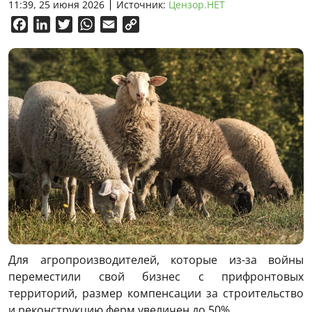
11:39, 25 июня 2026
Источник:
Цензор.НЕТ
Facebook
LinkedIn
Twitter
WhatsApp
Email
Copy
Link
Для агропроизводителей, которые из-за войны
переместили свой бизнес с прифронтовых
территорий, размер компенсации за строительство
и реконструкцию ферм увеличен до 50%.