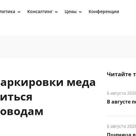
литика
Консалтинг
Цены
Конференции
›
›
›
Читайте 
маркировки меда
виться
6 августа 202
В августе 
ловодам
6 августа 202
Пшеница в 