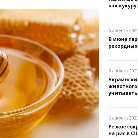
как кукуруз
6 августа 202
В июне пер
рекордных 
6 августа 202
Украински
животного
учитывать 
6 августа 202
Резкое сок
на рис в С