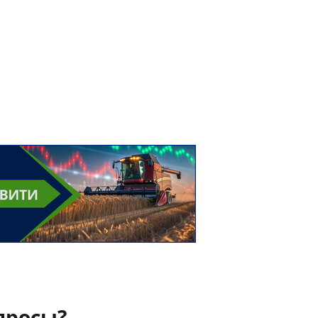
просы?