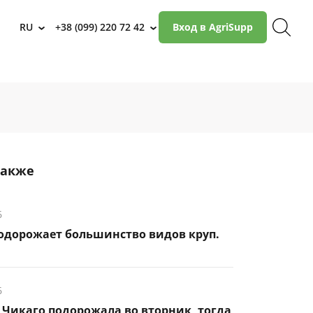
RU
+38 (099) 220 72 42
Вход в AgriSupp
›
›
также
6
подорожает большинство видов круп.
6
Чикаго подорожала во вторник, тогда