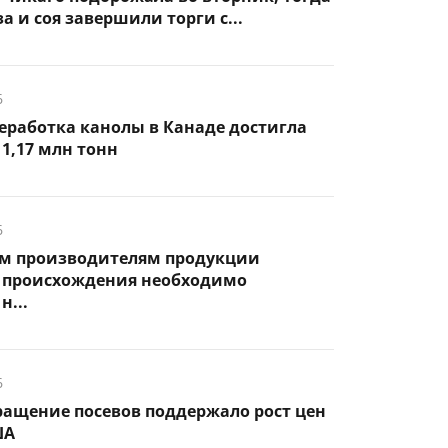
а и соя завершили торги с...
6
еработка канолы в Канаде достигла
1,17 млн тонн
6
м производителям продукции
 происхождения необходимо
н...
6
ращение посевов поддержало рост цен
ША