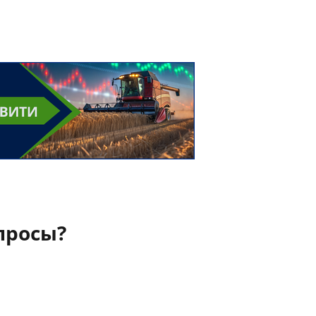
просы?