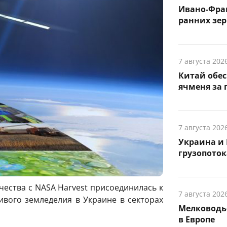
Ивано-Фра
ранних зер
7 августа 202
Китай обе
ячменя за 
7 августа 202
Украина и 
грузопоток
ества с NASA Harvest присоединилась к
7 августа 202
ивого земледелия в Украине в секторах
Мелководье
в Европе