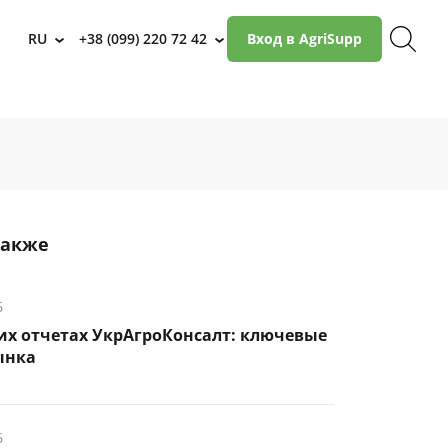
RU
+38 (099) 220 72 42
Вход в AgriSupp
›
›
также
6
их отчетах УкрАгроКонсалт: ключевые
ынка
6