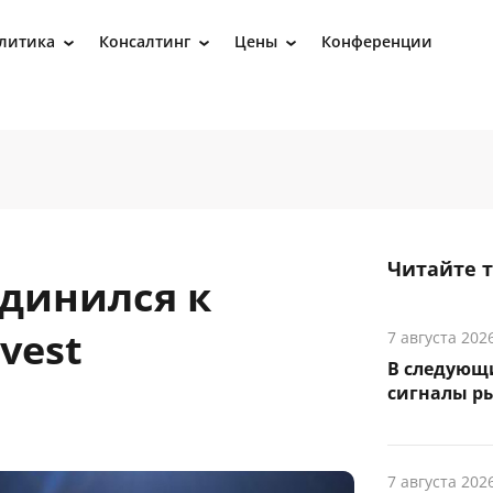
литика
Консалтинг
Цены
Конференции
›
›
›
Читайте 
динился к
vest
7 августа 202
В следующ
сигналы р
7 августа 202