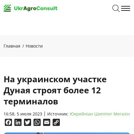
Главная
Новости
На украинском участке
Дуная строят более 12
терминалов
16:58, 5 июля 2023
Источник:
Юкрейніан Шиппінг Мегазін
Facebook
LinkedIn
Twitter
WhatsApp
Email
Copy
Link