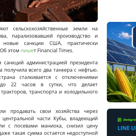
яют сельскохозяйственные земли на
ива, парализовавшей производство и
и новые санкции США, практически
 Об этом
пише
т Financial Times.
я санкций администрацией президента
 получила всего два танкера с нефтью.
страна сталкивается с отключениями
 до 22 часов в сутки, что делает
тракторов, транспорта и холодильного
ли продавать свои хозяйства через
 центральной части Кубы, владеющий
ли с посевами маниока, снизил цену
о даже такая сумма остается недоступной