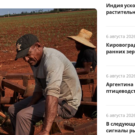
Индия уск
растительн
6 августа 202
Кировоград
ранних зе
6 августа 202
Аргентина 
птицеводс
6 августа 202
В следующ
сигналы р