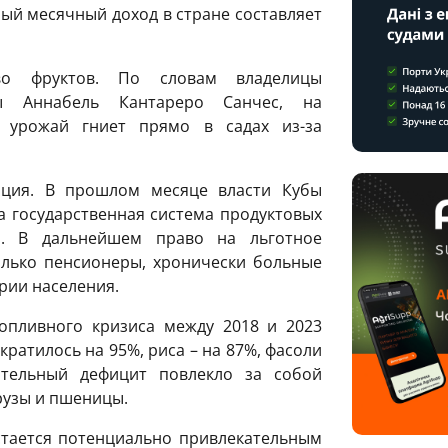
ый месячный доход в стране составляет
во фруктов. По словам владелицы
ы Аннабель Кантареро Санчес, на
х урожай гниет прямо в садах из-за
ация. В прошлом месяце власти Кубы
а государственная система продуктовых
й. В дальнейшем право на льготное
олько пенсионеры, хронически больные
рии населения.
пливного кризиса между 2018 и 2023
ратилось на 95%, риса – на 87%, фасоли
тельный дефицит повлекло за собой
рузы и пшеницы.
стается потенциально привлекательным