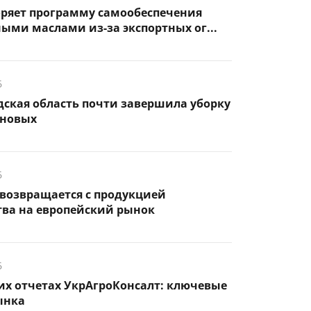
оряет программу самообеспечения
ыми маслами из-за экспортных ог...
6
ская область почти завершила уборку
рновых
6
возвращается с продукцией
тва на европейский рынок
6
их отчетах УкрАгроКонсалт: ключевые
ынка