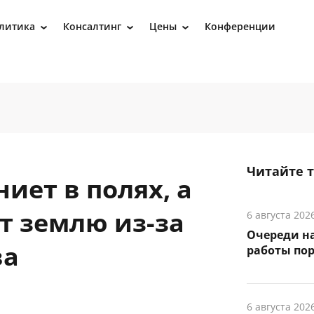
литика
Консалтинг
Цены
Конференции
›
›
›
Читайте 
иет в полях, а
 землю из-за
6 августа 202
Очереди на
ва
работы пор
6 августа 202