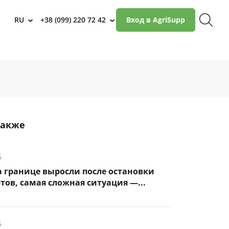
RU
+38 (099) 220 72 42
Вход в AgriSupp
›
›
также
6
 границе выросли после остановки
тов, самая сложная ситуация —...
6