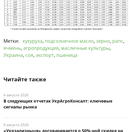
Метки:
кукуруза
,
подсолнечное масло
,
зерно
,
рапс
,
ячмень
,
агропродукция
,
масличные культуры
,
Украина
,
соя
,
экспорт
,
пшеница
Читайте также
6 августа 2026
В следующих отчетах УкрАгроКонсалт: ключевые
сигналы рынка
6 августа 2026
«Укрзализныця» договаривается о 50%-ной скидке на