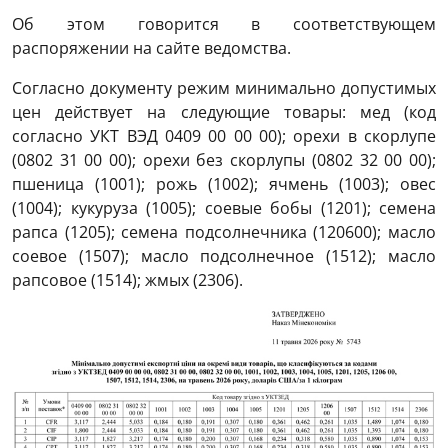
Об этом говорится в соответствующем
распоряжении на сайте ведомства.
Согласно документу режим минимально допустимых
цен действует на следующие товары: мед (код
согласно УКТ ВЭД 0409 00 00 00); орехи в скорлупе
(0802 31 00 00); орехи без скорлупы (0802 32 00 00);
пшеница (1001); рожь (1002); ячмень (1003); овес
(1004); кукуруза (1005); соевые бобы (1201); семена
рапса (1205); семена подсолнечника (120600); масло
соевое (1507); масло подсолнечное (1512); масло
рапсовое (1514); жмых (2306).