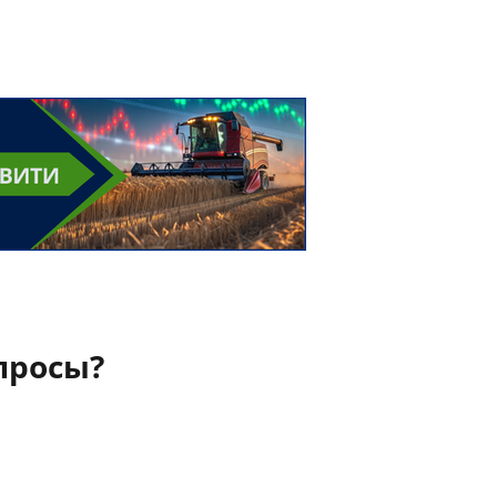
просы?