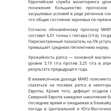
Европейская служба мониторинга ур
понижения большинство прогнозов 
засушливых условий
в ряде регионов со
что общее состояние зерновых по-прежне
Согласно обновлённому прогнозу MAR
составит 6,01 тонны с гектара (т/га), тог
Пересмотренный показатель на 5% уступа
превышает среднюю пятилетнюю норму.
Урожайность рапса — основной масличн
уровне 3,19 т/га против 3,25 т/га в ап
результата предыдущего года.
В ежемесячном докладе MARS поясняется
сказаться на посевах рапса в некото
Европы. Кроме того, дефицит осадков 
Северной Европе замедлил накопление би
последнее время и ожидаемая в ближайш
погода в Центральной и Юго-Восточно