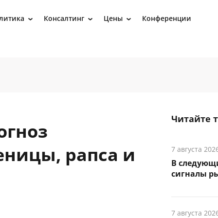
литика
Консалтинг
Цены
Конференции
›
›
›
Читайте 
огноз
ницы, рапса и
7 августа 202
В следующ
сигналы р
7 августа 202