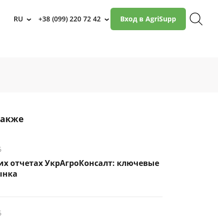
RU
+38 (099) 220 72 42
Вход в AgriSupp
›
›
также
6
их отчетах УкрАгроКонсалт: ключевые
ынка
6