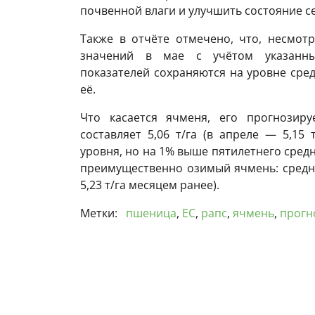
почвенной влаги и улучшить состояние с
Также в отчёте отмечено, что, несмот
значений в мае с учётом указанны
показателей сохраняются на уровне ср
её.
Что касается ячменя, его прогнозир
составляет 5,06 т/га (в апреле — 5,15
уровня, но на 1% выше пятилетнего сред
преимущественно озимый ячмень: средний
5,23 т/га месяцем ранее).
Метки:
пшеница
,
ЕС
,
рапс
,
ячмень
,
прогн