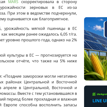
ожая
MARS
скорректировала в сторону
урожайности зерновых в ЕС из-за
юза. При этом в ведомстве подчеркнули,
му оценивается как благоприятное.
S, урожайность мягкой пшеницы в ЕС
да как месяцем ранее ожидалось 6,05 т/га.
ет уровню прошлого года, однако на 2%
ой культуры в ЕС — прогнозируется на
рельском отчёте, что также на 5% ниже
: «Поздние заморозки могли негативно
рых районах Центральной и Восточной
в апреле в Центральной, Восточной и
омассы. Вместе с тем установившаяся в
ий период более прохладная и влажная
й Европе способна восполнить запасы