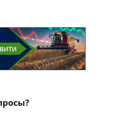
просы?