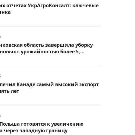
их отчетах УкрАгроКонсалт: ключевые
ынка
6
нковская область завершила уборку
новых с урожайностью более 5,...
6
спечил Канаде самый высокий экспорт
пять лет
6
Польша готовятся к увеличению
а через западную границу