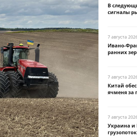
В следующ
сигналы р
7 августа 202
Ивано-Фра
ранних зер
7 августа 202
Китай обе
ячменя за 
7 августа 202
Украина и 
грузопоток