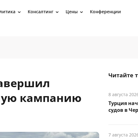
литика
Консалтинг
Цены
Конференции
›
›
›
Читайте 
завершил
ную кампанию
8 августа 202
Турция на
судов в Че
7 августа 202