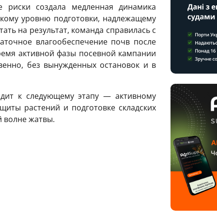
 риски создала медленная динамика
окому уровню подготовки, надлежащему
ать на результат, команда справилась с
таточное влагообеспечение почв после
ремя активной фазы посевной кампании
венно, без вынужденных остановок и в
одит к следующему этапу — активному
ащиты растений и подготовке складских
 волне жатвы.