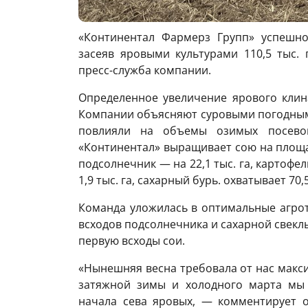
«Континентал Фармерз Групп» успешно
засеяв яровыми культурами 110,5 тыс.
пресс-служба компании.
Определенное увеличение ярового кли
Компании объясняют суровыми погодными
повлияли на объемы озимых посевов
«Континентал» выращивает сою на площади 
подсолнечник — на 22,1 тыс. га, картофел
1,9 тыс. га, сахарный бурь. охватывает 70,5
Команда уложилась в оптимальные агрот
всходов подсолнечника и сахарной свеклы
первую всходы сои.
«Нынешняя весна требовала от нас макс
затяжной зимы и холодного марта мы
начала сева яровых, — комментирует 