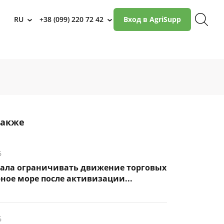
RU
+38 (099) 220 72 42
Вход в AgriSupp
›
›
также
6
чала ограничивать движение торговых
рное море после активизации...
6