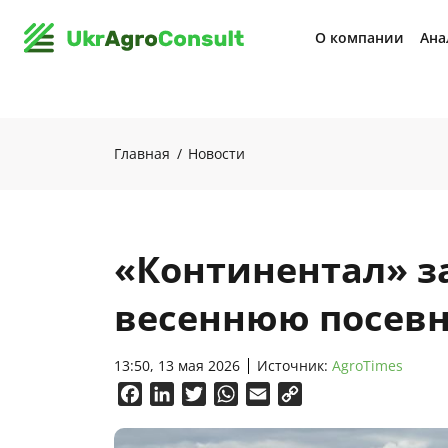
О компании
Ана
Главная
Новости
«Континентал» 
весеннюю посев
13:50, 13 мая 2026
Источник:
AgroTimes
Facebook
LinkedIn
Twitter
WhatsApp
Email
Copy
Link