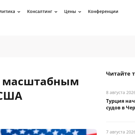
литика
Консалтинг
Цены
Конференции
›
›
›
Читайте 
к масштабным
 США
8 августа 202
Турция на
судов в Че
7 августа 202