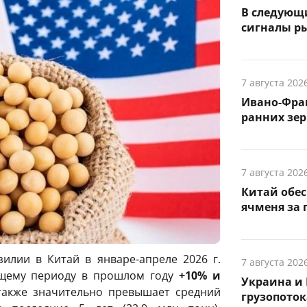
В следующ
сигналы р
7 августа 202
Ивано-Фра
ранних зер
7 августа 202
Китай обе
ячменя за 
илии в Китай в январе-апреле 2026 г.
7 августа 202
ующему периоду в прошлом году
+10% и
Украина и 
акже значительно превышает средний
грузопоток