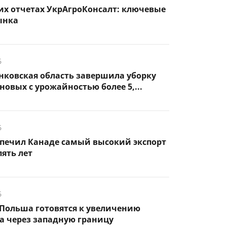
их отчетах УкрАгроКонсалт: ключевые
ынка
6
нковская область завершила уборку
новых с урожайностью более 5,...
6
спечил Канаде самый высокий экспорт
пять лет
6
Польша готовятся к увеличению
а через западную границу