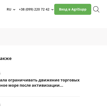
RU
+38 (099) 220 72 42
Вход в AgriSupp
›
›
также
6
чала ограничивать движение торговых
рное море после активизации...
6