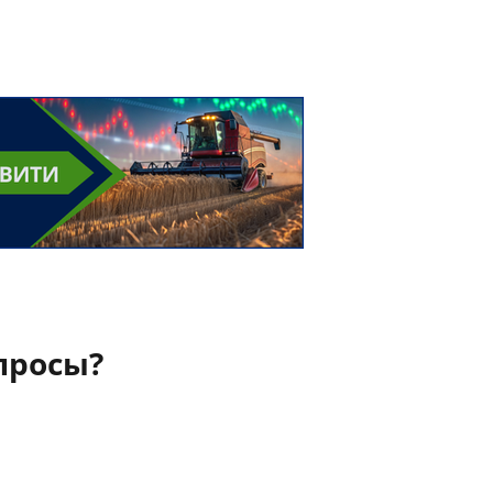
просы?