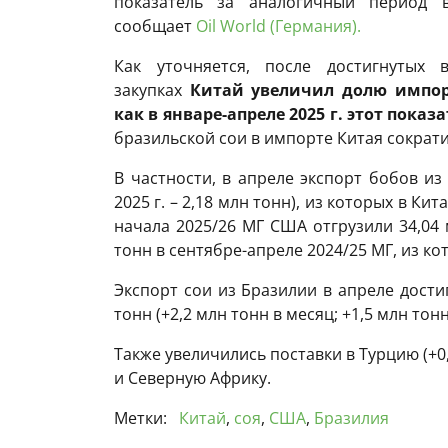
показатель за аналогичный период в
сообщает
Oil World (Германия).
Как уточняется, после достигнутых 
закупках
Китай увеличил долю импорт
как в январе-апреле 2025 г. этот показ
бразильской сои в импорте Китая сократи
В частности, в апреле экспорт бобов из
2025 г. – 2,18 млн тонн), из которых в Кит
начала 2025/26 МГ США отгрузили 34,04 
тонн в сентябре-апреле 2024/25 МГ, из кот
Экспорт сои из Бразилии в апреле дости
тонн (+2,2 млн тонн в месяц; +1,5 млн тонн
Также увеличились поставки в Турцию (+0,
и Северную Африку.
Метки:
Китай
,
соя
,
США
,
Бразилия