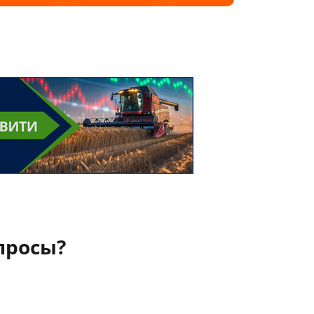
просы?