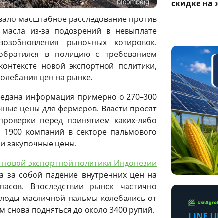
скидке на 
вало масштабное расследование против
 масла из-за подозрений в невыплате
озобновления рыночных котировок.
 обратился в полицию с требованием
контексте новой экспортной политики,
колебания цен на рынке.
редана информация примерно о 270–300
чные цены для фермеров. Власти просят
проверки перед принятием каких-либо
о 1900 компаний в секторе пальмового
ли закупочные цены.
 новой экспортной политики Индонезии
а за собой падение внутренних цен на
пасов. Впоследствии рынок частично
плоды масличной пальмы колебались от
ем снова подняться до около 3400 рупий.