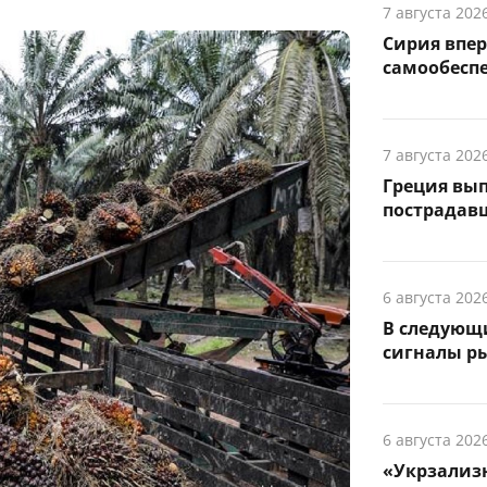
7 августа 202
Сирия впер
самообесп
7 августа 202
Греция вы
пострадав
6 августа 202
В следующ
сигналы р
6 августа 202
«Укрзализн