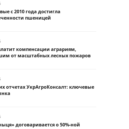
6
вые с 2010 года достигла
еченности пшеницей
6
платит компенсации аграриям,
шим от масштабных лесных пожаров
6
их отчетах УкрАгроКонсалт: ключевые
ынка
6
ыця» договаривается о 50%-ной