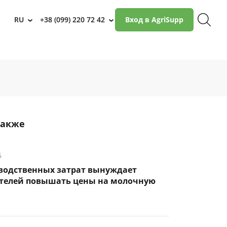
RU
+38 (099) 220 72 42
Вход в AgriSupp
›
›
также
6
зводственных затрат вынуждает
телей повышать цены на молочную