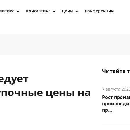
литика
Консалтинг
Цены
Конференции
›
›
›
Читайте 
едует
упочные цены на
7 августа 202
Рост прои
производи
пр...