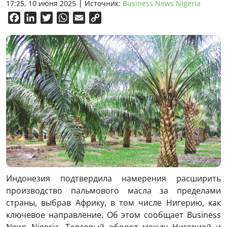
17:25, 10 июня 2025
Источник:
Business News Nigeria
Facebook
LinkedIn
Twitter
WhatsApp
Email
Copy
Link
Индонезия подтвердила намерения расширить
производство пальмового масла за пределами
страны, выбрав Африку, в том числе Нигерию, как
ключевое направление. Об этом сообщает Business
News Nigeria. Торговый оборот между Нигерией и