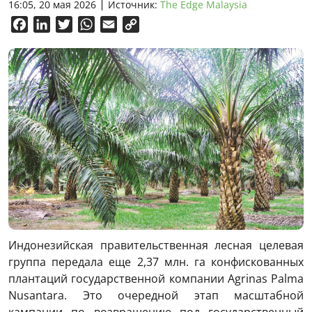
16:05, 20 мая 2026
Источник:
The Edge Malaysia
Facebook
LinkedIn
Twitter
WhatsApp
Email
Copy
Link
Индонезийская правительственная лесная целевая
группа передала еще 2,37 млн. га конфискованных
плантаций государственной компании Agrinas Palma
Nusantara. Это очередной этап масштабной
кампании по возвращению под государственный