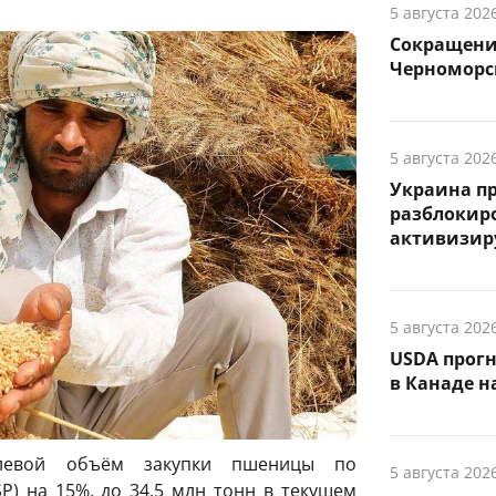
5 августа 202
Сокращение
Черноморск
5 августа 202
Украина п
разблокиро
активизиру
5 августа 202
USDA прог
в Канаде на
елевой объём закупки пшеницы по
5 августа 202
) на 15%, до 34,5 млн тонн в текущем