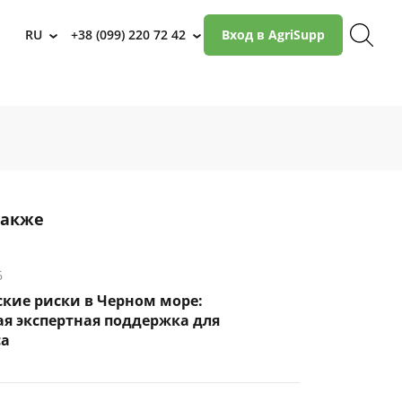
RU
+38 (099) 220 72 42
Вход в AgriSupp
›
›
также
6
кие риски в Черном море:
я экспертная поддержка для
са