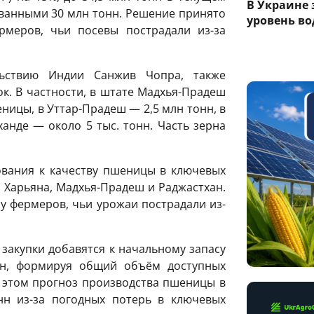
В Украине
ованными 30 млн тонн. Решение принято
уровень вод
меров, чьи посевы пострадали из-за
ьствию Индии Санжив Чопра, также
к. В частности, в штате Мадхья-Прадеш
ницы, в Уттар-Прадеш — 2,5 млн тонн, в
ханде — около 5 тыс. тонн. Часть зерна
ования к качеству пшеницы в ключевых
 Харьяна, Мадхья-Прадеш и Раджастхан.
у фермеров, чьи урожаи пострадали из-
закупки добавятся к начальному запасу
н, формируя общий объём доступных
и этом прогноз производства пшеницы в
нн из-за погодных потерь в ключевых