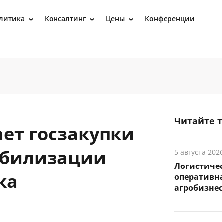
литика
Консалтинг
Цены
Конференции
›
›
›
Читайте 
ет госзакупки
абилизации
5 августа 202
Логистичес
ка
оперативна
агробизне