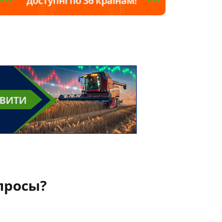
просы?