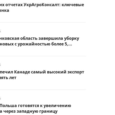
их отчетах УкрАгроКонсалт: ключевые
ынка
6
нковская область завершила уборку
новых с урожайностью более 5,...
6
спечил Канаде самый высокий экспорт
пять лет
6
Польша готовятся к увеличению
а через западную границу