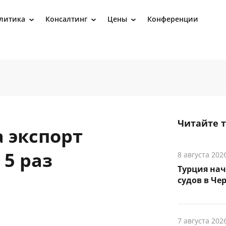
литика
Консалтинг
Цены
Конференции
›
›
›
Читайте 
 экспорт
 5 раз
8 августа 202
Турция на
судов в Че
7 августа 202