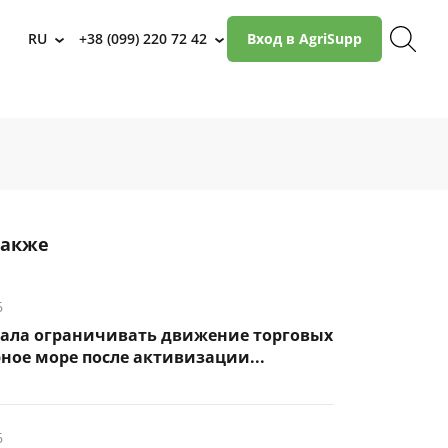
RU
+38 (099) 220 72 42
Вход в AgriSupp
›
›
также
6
чала ограничивать движение торговых
рное море после активизации...
6