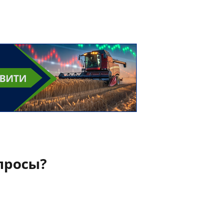
просы?