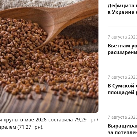
Дефицита 
в Украине н
7 августа 202
Вьетнам ув
расширени
7 августа 202
В Сумской 
площадей 
7 августа 202
 крупы в мае 2026 составила 79,29 грн/
Выращивани
релем (71,27 грн).
за потепле