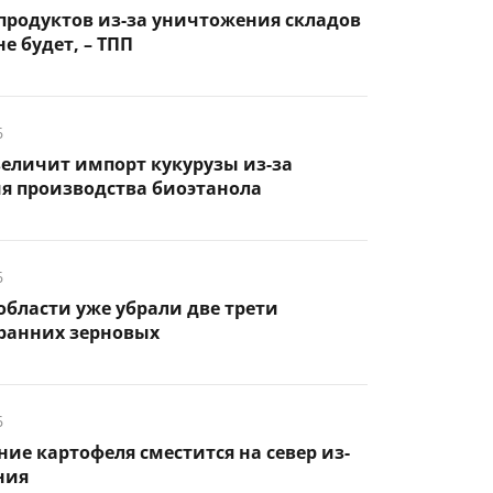
продуктов из-за уничтожения складов
е будет, – ТПП
6
еличит импорт кукурузы из-за
я производства биоэтанола
6
области уже убрали две трети
ранних зерновых
6
е картофеля сместится на север из-
ния