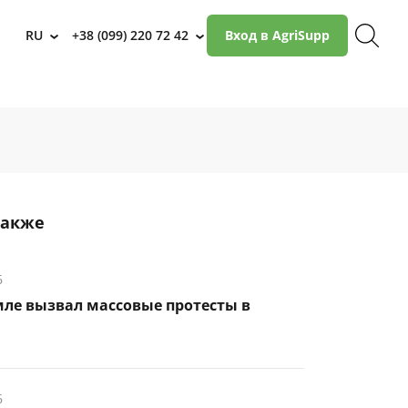
RU
+38 (099) 220 72 42
Вход в AgriSupp
›
›
также
6
мле вызвал массовые протесты в
6