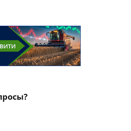
просы?