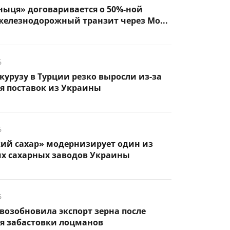
ыця» договаривается о 50%-ной
железнодорожный транзит через Мо...
6
курузу в Турции резко выросли из-за
я поставок из Украины
6
кий сахар» модернизирует один из
х сахарных заводов Украины
6
возобновила экспорт зерна после
я забастовки лоцманов