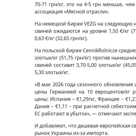
70-71 грн/кг, это на 4-5 грн меньше, ч
ассоциация «Мясной отрасли».
На немецкой бирже VEZG на следующую 
свиней ожидаются на уровне 1,50 €/кг (7
0,63 €/кг (32,65 грн/кг).
На польской бирже CennikRolnicze средня
злотых/кг (51,75 грн/кг) против нынешни
свиней составит 3,70-5,00 злотых/кг (45,0
5,30 злотых/кг.
«В мае 2026 года сезонного обновления 
цены Германией на 10 евроцентов/кг р
цены: Испания – €1,29/кг, Франция – €1,2
Дания – €1,11 – при расчетной себестоим
ЕС работают в убыток», — отмечают эксп
И добавляют, что дешевая европейская с
рынок Украины из-за импорта.