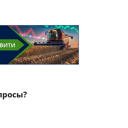
просы?