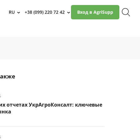
RU
+38 (099) 220 72 42
Вход в AgriSupp
›
›
также
6
их отчетах УкрАгроКонсалт: ключевые
ынка
6