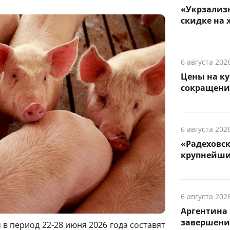
«Укрзализн
скидке на 
6 августа 202
Цены на ку
сокращени
6 августа 202
«Радеховс
крупнейши
6 августа 202
Аргентина 
завершени
в период 22-28 июня 2026 года составят