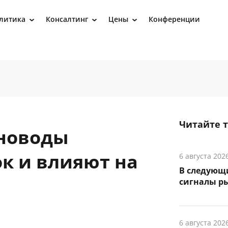
литика
Консалтинг
Цены
Конференции
›
›
›
Читайте 
иноводы
к и влияют на
6 августа 202
В следующ
сигналы р
6 августа 202