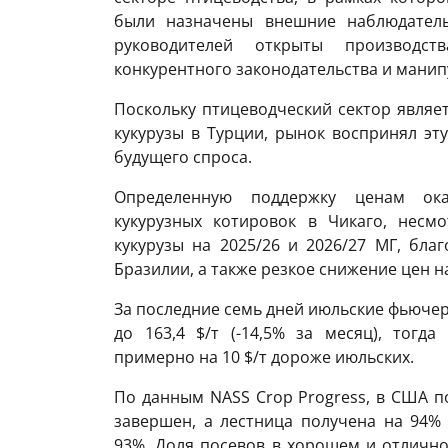
были назначены внешние наблюдатель
руководителей открыты производс
конкурентного законодательства и мани
Поскольку птицеводческий сектор являе
кукурузы в Турции, рынок воспринял эт
будущего спроса.
Определенную поддержку ценам оказ
кукурузных котировок в Чикаго, несм
кукурузы на 2025/26 и 2026/27 МГ, бл
Бразилии, а также резкое снижение цен н
За последние семь дней июльские фьючерс
до 163,4 $/т (-14,5% за месяц), тогда
примерно на 10 $/т дороже июльских.
По данным NASS Crop Progress, в США п
завершен, а лестница получена на 94%
93%. Доля посевов в хорошем и отлично