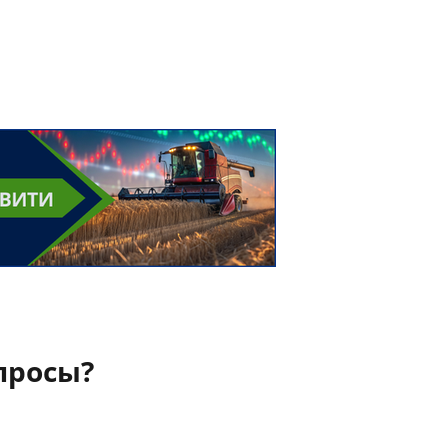
просы?