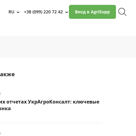
RU
+38 (099) 220 72 42
Вход в AgriSupp
›
›
также
6
их отчетах УкрАгроКонсалт: ключевые
ынка
6