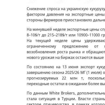
Снижение спроса на украинскую кукуруз
фактором давления на экспортные цены
стороны фермеров приостановило дальне
На минувшей неделе экспортные цены спр
8–10$/т до 215–218$/т или 10900–11000 г
На текущей неделе цены удерживаю
ограниченному предложению от п
возобновления роста рынка и обращают 
нового урожая на биржах остаются выше 
По состоянию на 13 июня экспорт куку
завершению сезона 2025/26 МГ (1 июля) о
прогнозируемых 22 млн т, поскольк
переходные остатки в ожидании более вы
По данным White Brokers, дополнитель
стала ситуация в Турции. Власти стра
секторе птицеводства, в рамках котор