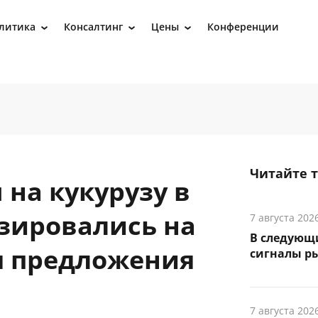
литика
Консалтинг
Цены
Конференции
›
›
›
Читайте 
на кукурузу в
зировались на
7 августа 202
В следующ
я предложения
сигналы р
7 августа 202