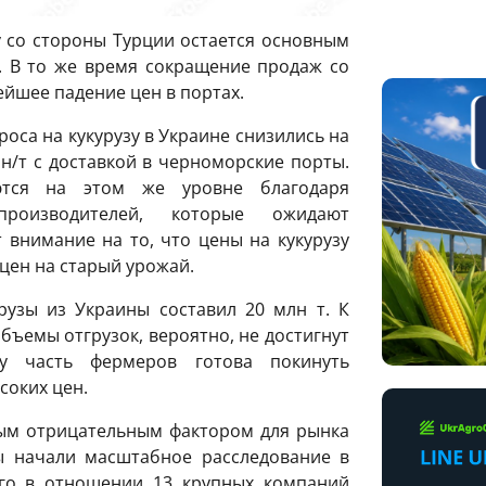
у со стороны Турции остается основным
. В то же время сокращение продаж со
йшее падение цен в портах.
оса на кукурузу в Украине снизились на
рн/т с доставкой в черноморские порты.
тся на этом же уровне благодаря
роизводителей, которые ожидают
внимание на то, что цены на кукурузу
цен на старый урожай.
рузы из Украины составил 20 млн т. К
бъемы отгрузок, вероятно, не достигнут
у часть фермеров готова покинуть
соких цен.
ным отрицательным фактором для рынка
ны начали масштабное расследование в
ого в отношении 13 крупных компаний