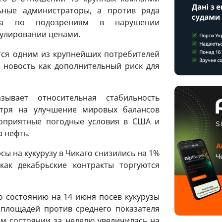
ные администраторы, а против ряда
тва по подозрениям в нарушении
пулировании ценами.
тся одним из крупнейших потребителей
у новость как дополнительный риск для
ывает относительная стабильность
отря на улучшение мировых балансов
агоприятные погодные условия в США и
а нефть.
ы на кукурузу в Чикаго снизились на 1%
 как декабрьские контракты торгуются
о состоянию на 14 июня посев кукурузы
 площадей против среднего показателя
м состоянии за неделю увеличилась на