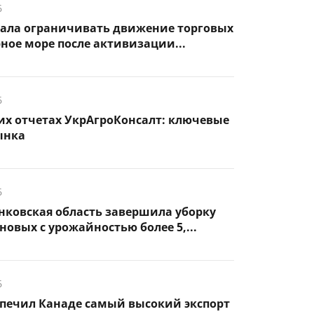
6
чала ограничивать движение торговых
рное море после активизации...
6
их отчетах УкрАгроКонсалт: ключевые
ынка
6
нковская область завершила уборку
новых с урожайностью более 5,...
6
спечил Канаде самый высокий экспорт