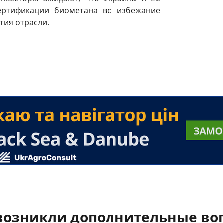
сертификации биометана во избежание
тия отрасли.
 возникли дополнительные во