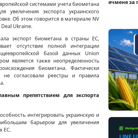
ячменя за 
европейской системами учета биометана
ля увеличения экспорта украинского
новке. Об этом говорится в материале NV
Deal Ukraine.
ала экспорт биометана в страны ЕС,
вает отсутствие полной интеграции
бщеевропейской базой данных Union
ром является также неопределенность
роисхождения биометана. Фактически
 не согласовали реестры и правила
а.
главным препятствием для экспорта
пособность интегрировать украинскую и
аибольшим барьером для увеличения
к ЕС.