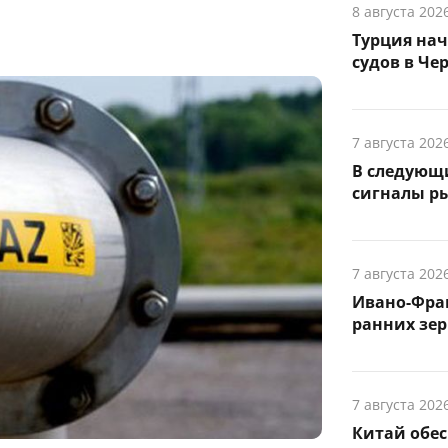
8 августа 202
Турция на
судов в Че
7 августа 202
В следующ
сигналы р
7 августа 202
Ивано-Фра
ранних зер
7 августа 202
Китай обе