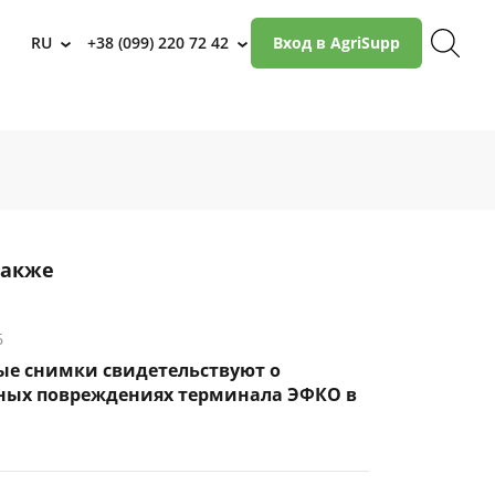
RU
+38 (099) 220 72 42
Вход в AgriSupp
›
›
также
6
ые снимки свидетельствуют о
ных повреждениях терминала ЭФКО в