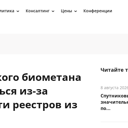
литика
Консалтинг
Цены
Конференции
›
›
›
Читайте 
кого биометана
ься из-за
8 августа 202
Спутников
и реестров из
значитель
по...