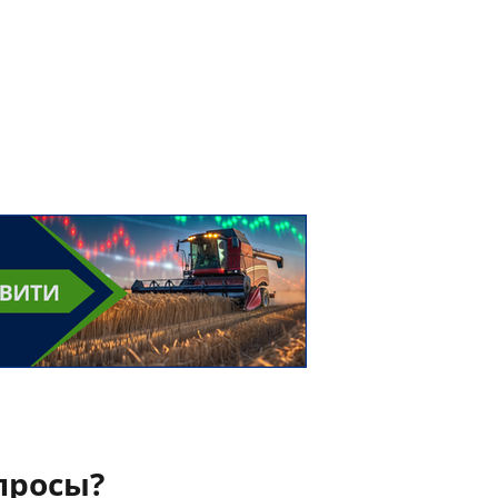
просы?