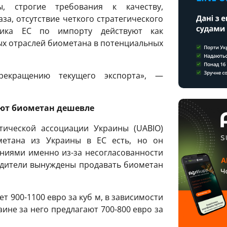
, строгие требования к качеству,
за, отсутствие четкого стратегического
тика ЕС по импорту действуют как
х отраслей биометана в потенциальных
екращению текущего экспорта», —
ют биометан дешевле
тической ассоциации Украины (UABIO)
ометана из Украины в ЕС есть, но он
ниями именно из-за несогласованности
одители вынуждены продавать биометан
т 900-1100 евро за куб м, в зависимости
аине за него предлагают 700-800 евро за