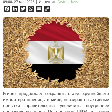
09:00, 27 мая 2026
Источник:
Fastmarkets
Facebook
LinkedIn
Twitter
WhatsApp
Email
Copy
Link
Египет продолжает сохранять статус крупнейшего
импортера пшеницы в мире, невзирая на активные
попытки правительства увеличить внутреннее
производство зерна. По прогнозу USDA, в сезоне