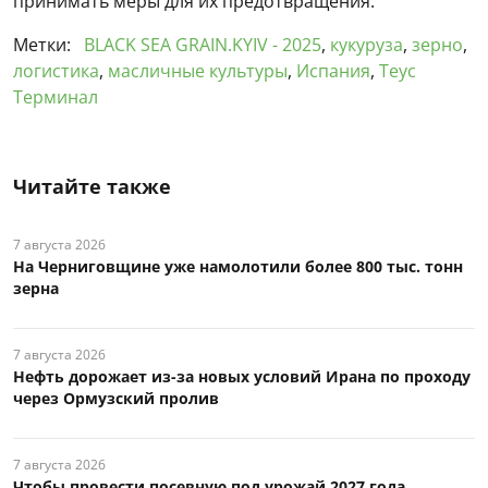
принимать меры для их предотвращения.
Метки:
BLACK SEA GRAIN.KYIV - 2025
,
кукуруза
,
зерно
,
логистика
,
масличные культуры
,
Испания
,
Теус
Терминал
Читайте также
7 августа 2026
На Черниговщине уже намолотили более 800 тыс. тонн
зерна
7 августа 2026
Нефть дорожает из-за новых условий Ирана по проходу
через Ормузский пролив
7 августа 2026
Чтобы провести посевную под урожай 2027 года,