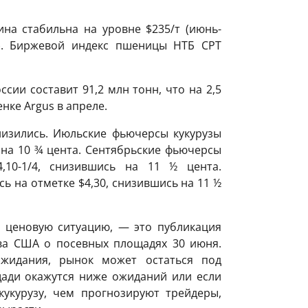
на стабильна на уровне $235/т (июнь-
брь). Биржевой индекс пшеницы НТБ CPT
сии составит 91,2 млн тонн, что на 2,5
нке Argus в апреле.
низились. Июльские фьючерсы кукурузы
 на 10 ¾ цента. Сентябрьские фьючерсы
,10-1/4, снизившись на 11 ½ цента.
ь на отметке $4,30, снизившись на 11 ½
 ценовую ситуацию, — это публикация
тва США о посевных площадях 30 июня.
жидания, рынок может остаться под
щади окажутся ниже ожиданий или если
укурузу, чем прогнозируют трейдеры,