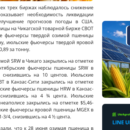
всех трех биржах наблюдалось снижение
оказывает необходимость ликвидации
улучшение прогнозов погоды в США.
ицы на Чикагской товарной бирже CBOT
кие фьючерсы твердой озимой пшеницы
нну, июльские фьючерсы твердой яровой
89 за тонну.
ой SRW в Чикаго закрылись на отметке
сентябрьские фьючерсы пшеницы SRW в
4, снизившись на 10 центов. Июльские
 в Канзас-Сити закрылись на отметке
рьские фьючерсы пшеницы HRW в Канзас-
, снизившись на 4 ¾ цента. Июльские
аполисе закрылись на отметке $5,46-
рьские фьючерсы яровой пшеницы MGEХ в
-3/4, снизившись на 4 ½ цента.
зали, что к 28 июня озимая пшеница в