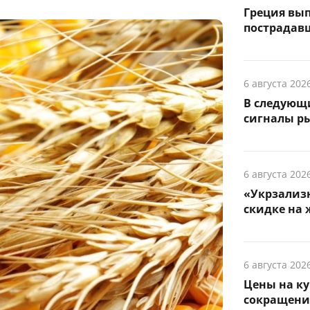
Греция вы
пострадав
6 августа 202
В следующ
сигналы р
6 августа 202
«Укрзализн
скидке на 
6 августа 202
Цены на ку
сокращени