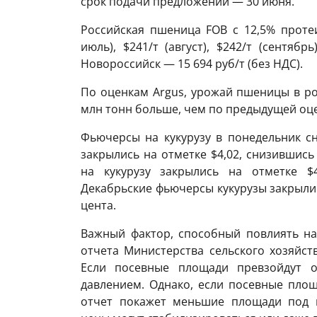
срок подачи предложений — 30 июня.
Российская пшеница FOB с 12,5% протеи
июль), $241/т (август), $242/т (сентя
Новороссийск — 15 694 руб/т (без НДС).
По оценкам Argus, урожай пшеницы в рос
млн тонн больше, чем по предыдущей оце
Фьючерсы на кукурузу в понедельник с
закрылись на отметке $4,02, снизившись
на кукурузу закрылись на отметке $4
Декабрьские фьючерсы кукурузы закрылис
цента.
Важный фактор, способный повлиять на
отчета Министерства сельского хозяйс
Если посевные площади превзойдут о
давлением. Однако, если посевные пло
отчет покажет меньшие площади под к