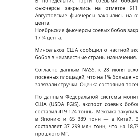
В понедельник торги соевыми бобам
фьючерсы закрылись на отметке $11,
Августовские фьючерсы закрылись на от
цента.
Ноябрьские фьючерсы соевых бобов закры
17 ¼ цента.
Минсельхоз США сообщил о частной экс
бобов в неизвестные страны назначения.
Согласно данным NASS, к 28 июня всх
посевных площадей, что на 1% больше но
завязали стручки. Оценка состояния посе
По данным Федеральной системы монит
США (USDA FGIS), экспорт соевых бобо
составил 419 124 тонны. Мексика закупил
в Японию и 65 389 тонн — в Китай. Э
составляет 37 299 млн тонн, что на 18
прошлого МГ.