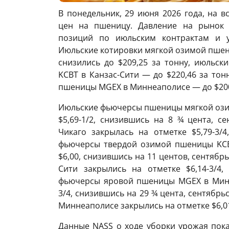
В понедельник, 29 июня 2026 года, на 
цен на пшеницу. Давление на рынок 
позиций по июльским контрактам и 
Июльские котировки мягкой озимой пшен
снизились до $209,25 за тонну, июльс
KCBT в Канзас-Сити — до $220,46 за то
пшеницы MGEХ в Миннеаполисе — до $200,
Июльские фьючерсы пшеницы мягкой озим
$5,69-1/2, снизившись на 8 ¾ цента, 
Чикаго закрылась на отметке $5,79-3/
фьючерсы твердой озимой пшеницы KCBT
$6,00, снизившись на 11 центов, сентяб
Сити закрылись на отметке $6,14-3/4
фьючерсы яровой пшеницы MGEХ в Минне
3/4, снизившись на 29 ¾ цента, сентяб
Миннеаполисе закрылись на отметке $6,01
Данные NASS о ходе уборки урожая пока