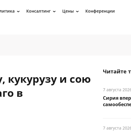
литика
Консалтинг
Цены
Конференции
›
›
›
Читайте 
 кукурузу и сою
го в
7 августа 202
Сирия впер
самообесп
7 августа 202