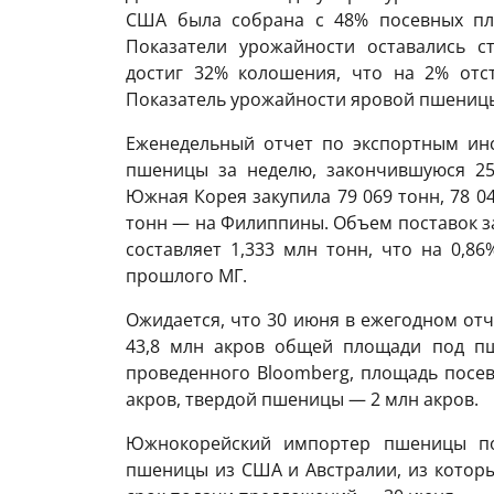
США была собрана с 48% посевных пл
Показатели урожайности оставались 
достиг 32% колошения, что на 2% отст
Показатель урожайности яровой пшеницы
Еженедельный отчет по экспортным инс
пшеницы за неделю, закончившуюся 25 
Южная Корея закупила 79 069 тонн, 78 0
тонн — на Филиппины. Объем поставок з
составляет 1,333 млн тонн, что на 0,8
прошлого МГ.
Ожидается, что 30 июня в ежегодном отч
43,8 млн акров общей площади под пш
проведенного Bloomberg, площадь посев
акров, твердой пшеницы — 2 млн акров.
Южнокорейский импортер пшеницы под
пшеницы из США и Австралии, из которы