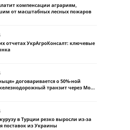
платит компенсации аграриям,
шим от масштабных лесных пожаров
6
их отчетах УкрАгроКонсалт: ключевые
ынка
6
ыця» договаривается о 50%-ной
железнодорожный транзит через Мо...
6
курузу в Турции резко выросли из-за
я поставок из Украины