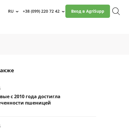
RU
+38 (099) 220 72 42
Вход в AgriSupp
›
›
также
6
вые с 2010 года достигла
еченности пшеницей
6