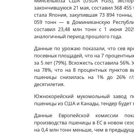
Минсельхоза США (USDA FGIS), экспо
закончившуюся 21 мая, составил 368 455
стала Япония, закупившая 73 894 тонны,
059 тонн — в Доминиканскую Республик
составил 23,48 млн тонн с 1 июня 202
аналогичный период прошлого года.
Данные по урожаю показали, что сев я
посевных площадей, что на 7 процентных
за 5 лет (79%). Всхожесть составила 56%
на 78%, что на 8 процентных пунктов 
пшеницы снизилась на 1% до 26% г/э
десятилетия.
Южнокорейский мукомольный завод по
пшеницы из США и Канады, тендер будет п
Данные Европейской комиссии пок
производства пшеницы в ЕС в новом сезон
на 0,4 млн тонн меньше, чем в предыдущ