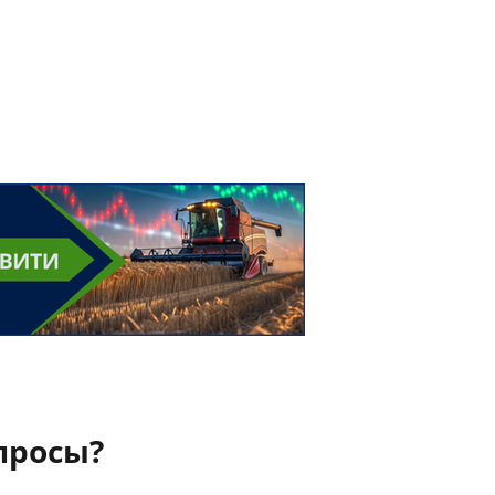
просы?