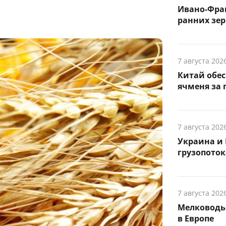
Ивано-Фра
ранних зер
7 августа 202
Китай обе
ячменя за 
7 августа 202
Украина и 
грузопоток
7 августа 202
Мелководье
в Европе