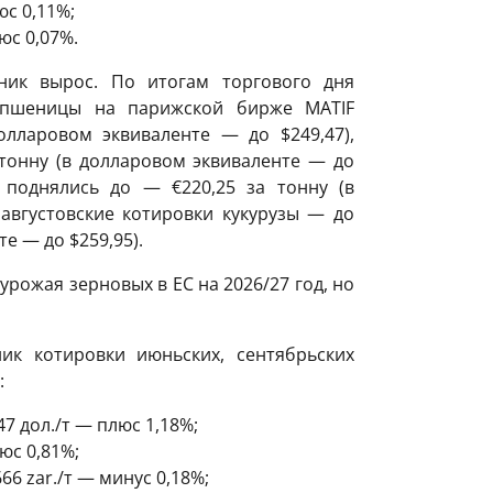
с 0,11%;
юс 0,07%.
ик вырос. По итогам торгового дня
 пшеницы на парижской бирже MATIF
олларовом эквиваленте — до $249,47),
тонну (в долларовом эквиваленте — до
ы поднялись до — €220,25 за тонну (в
 августовские котировки кукурузы — до
е — до $259,95).
рожая зерновых в ЕС на 2026/27 год, но
ик котировки июньских, сентябрьских
:
7 дол./т — плюс 1,18%;
юс 0,81%;
6 zar./т — минус 0,18%;