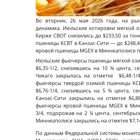
Во вторник, 26 мая 2026 года, на р
динамика. Июльские котировки мягкой 
бирже CBOT снизились до $233,50 за то
пшеницы KCBT в Канзас-Сити — до $248,4
яровой пшеницы MGEХ в Миннеаполисе под
Июльские фьючерсы пшеницы мягкой озим
$6,35-1/2, снизившись на 10 ¾ цента,
Чикаго закрылась на отметке $6,48-1/
фьючерсы твердой озимой пшеницы KCBT
$6,76-1/4, снизившись на 5 ¾ цента, 
Канзас-Сити закрылись на отметке $6,8
фьючерсы яровой пшеницы MGEХ в Минне
3/4, подорожав на 2 ¼ цента, сентябр
Миннеаполисе закрылись на отметке $7,14
По данным Федеральной системы монито