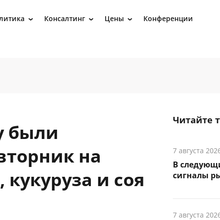
литика
Консалтинг
Цены
Конференции
›
›
›
Читайте 
у были
вторник на
7 августа 202
В следующ
 кукуруза и соя
сигналы р
7 августа 202