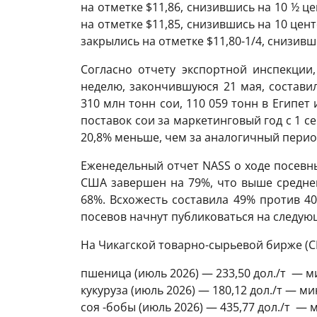
на отметке $11,86, снизившись на 10 ½ ц
на отметке $11,85, снизившись на 10 це
закрылись на отметке $11,80-1/4, снизивш
Согласно отчету экспортной инспекции
неделю, закончившуюся 21 мая, составил
310 млн тонн сои, 110 059 тонн в Египет
поставок сои за маркетинговый год с 1 се
20,8% меньше, чем за аналогичный перио
Еженедельный отчет NASS о ходе посевных
США завершен на 79%, что выше среднег
68%. Всхожесть составила 49% против 4
посевов начнут публиковаться на следую
На Чикагской товарно-сырьевой бирже (CB
пшеница (июль 2026) — 233,50 дол./т — м
кукуруза (июль 2026) — 180,12 дол./т — ми
соя -бобы (июль 2026) — 435,77 дол./т — 