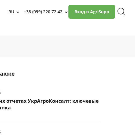
RU
+38 (099) 220 72 42
Вход в AgriSupp
›
›
также
6
их отчетах УкрАгроКонсалт: ключевые
ынка
6