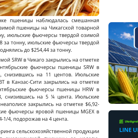
ынке пшеницы наблюдалась смешанная
озимой пшеницы на Чикагской товарной
нну, июльские фьючерсы твердой озимой
8 за тонну, июльские фьючерсы твердой
нялись до $254,44 за тонну.
ой SRW в Чикаго закрылись на отметке
 сентябрьские фьючерсы пшеницы SRW в
4, снизившись на 11 центов. Июльские
 в Канзас-Сити закрылись на отметке
сентябрьские фьючерсы пшеницы HRW в
8, снизившись на 5 ¼ цента. Июльские
аполисе закрылись на отметке $6,92-
ьские фьючерсы яровой пшеницы MGEХ в
-1/4, подорожав на 4 цента.
ринга сельскохозяйственной продукции