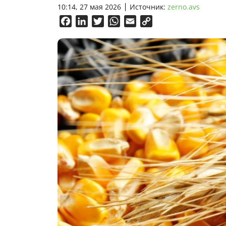
10:14, 27 мая 2026
Источник:
zerno.avs
Facebook
LinkedIn
Twitter
WhatsApp
Email
Copy
Link