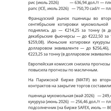
рис (июль 2026) — 636,94 дол./т — плю
рапс (ICE, июль 2026) — 750,70 cad/т — пл
Французский рынок пшеницы во вторн
сентябрьские котировки мукомольной
поднялись до — €214,25 за тонну (в д
декабрьские фьючерсы — до €222,50 за 
$259,08). Июньские котировки кукуруз
долларовом эквиваленте — до $256,46),
€223,25 за тонну (в долларовом эквивалент
Европейская комиссия снизила прогнозы у
повысила прогнозы по масличным.
На Парижской бирже (МАTIF) во вторн
контрактов на закрытие торгов составили
пшеница мукомольная (май 2026) — 249,4
кукуруза (июнь 2026) — 256,46 дол./т — пл
подсолнечник (на бирже SAFEX, июль — 866