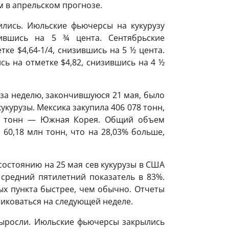
м в апрельском прогнозе.
ились. Июльские фьючерсы на кукурузу
зившись на 5 ¾ цента. Сентябрьские
ке $4,64-1/4, снизившись на 5 ½ цента.
ь на отметке $4,82, снизившись на 4 ½
за неделю, закончившуюся 21 мая, было
укурузы. Мексика закупила 406 078 тонн,
лн тонн — Южная Корея. Общий объем
 60,18 млн тонн, что на 28,03% больше,
состоянию на 25 мая сев кукурузы в США
средний пятилетний показатель в 83%.
ых пункта быстрее, чем обычно. Отчеты
ликоваться на следующей неделе.
ыросли. Июльские фьючерсы закрылись