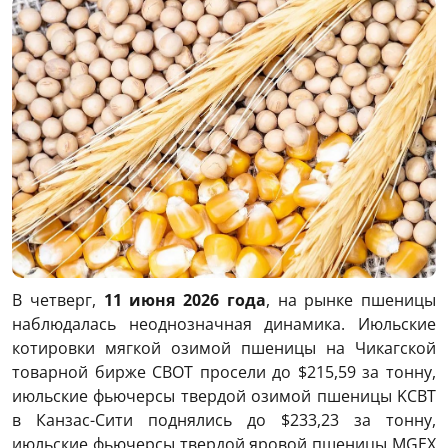
В четверг,
11 июня 2026 года
, на рынке пшеницы
наблюдалась неоднозначная динамика. Июльские
котировки мягкой озимой пшеницы на Чикагской
товарной бирже CBOT просели до $215,59 за тонну,
июльские фьючерсы твердой озимой пшеницы KCBT
в Канзас-Сити поднялись до $233,23 за тонну,
июльские фьючерсы твердой яровой пшеницы MGEХ