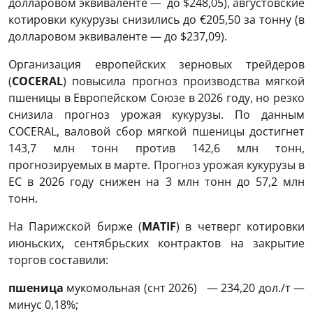
долларовом эквиваленте — до $248,05), августовские
котировки кукурузы снизились до €205,50 за тонну (в
долларовом эквиваленте — до $237,09).
Организация европейских зерновых трейдеров
(
COCERAL
) повысила прогноз производства мягкой
пшеницы в Европейском Союзе в 2026 году, но резко
снизила прогноз урожая кукурузы. По данным
COCERAL, валовой сбор мягкой пшеницы достигнет
143,7 млн ​​тонн против 142,6 млн тонн,
прогнозируемых в марте. Прогноз урожая кукурузы в
ЕС в 2026 году снижен на 3 млн тонн до 57,2 млн
тонн.
На Парижской бирже (
МАTIF
) в четверг котировки
июньских, сентябрьских контрактов на закрытие
торгов составили:
пшеница
мукомольная (снт 2026) — 234,20 дол./т —
минус 0,18%;