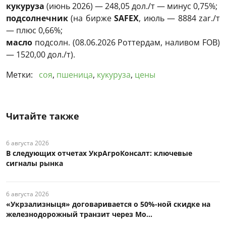
кукуруза
(июнь 2026) — 248,05 дол./т — минус 0,75%;
подсолнечник
(на бирже
SAFEX
, июль — 8884 zar./т
— плюс 0,66%;
масло
подсолн. (08.06.2026 Роттердам, наливом FOB)
— 1520,00 дол./т).
Метки:
соя
,
пшеница
,
кукуруза
,
цены
Читайте также
6 августа 2026
В следующих отчетах УкрАгроКонсалт: ключевые
сигналы рынка
6 августа 2026
«Укрзализныця» договаривается о 50%-ной скидке на
железнодорожный транзит через Мо...