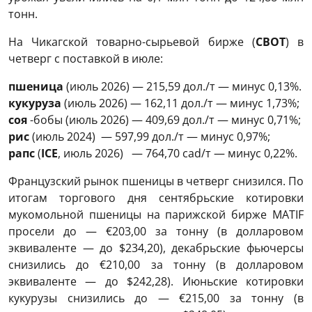
тонн.
На Чикагской товарно-сырьевой бирже (
CBOT
) в
четверг с поставкой в июле:
пшеница
(июль 2026) — 215,59 дол./т — минус 0,13%.
кукуруза
(июль 2026) — 162,11 дол./т — минус 1,73%;
соя
-бобы (июль 2026) — 409,69 дол./т — минус 0,71%;
рис
(июль 2024) — 597,99 дол./т — минус 0,97%;
рапс
(
ICE
, июль 2026) — 764,70 cad/т — минус 0,22%.
Французский рынок пшеницы в четверг снизился. По
итогам торгового дня сентябрьские котировки
мукомольной пшеницы на парижской бирже MATIF
просели до — €203,00 за тонну (в долларовом
эквиваленте — до $234,20), декабрьские фьючерсы
снизились до €210,00 за тонну (в долларовом
эквиваленте — до $242,28). Июньские котировки
кукурузы снизились до — €215,00 за тонну (в