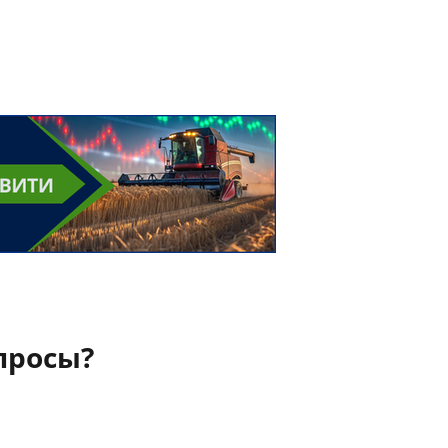
просы?