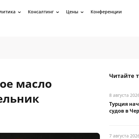
литика
Консалтинг
Цены
Конференции
›
›
›
Читайте 
ое масло
ельник
8 августа 202
Турция на
судов в Че
7 августа 202