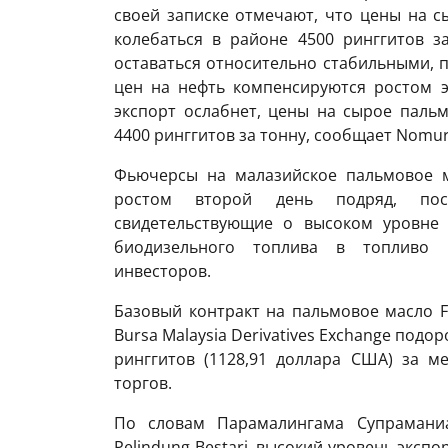
своей записке отмечают, что цены на с
колебаться в районе 4500 ринггитов з
оставаться относительно стабильными, 
цен на нефть компенсируются ростом э
экспорт ослабнет, цены на сырое паль
4400 ринггитов за тонну, сообщает Nomur
Фьючерсы на малазийское пальмовое м
ростом второй день подряд, поск
свидетельствующие о высоком уровне 
биодизельного топлива в топливо 
инвесторов.
Базовый контракт на пальмовое масло FC
Bursa Malaysia Derivatives Exchange подор
ринггитов (1128,91 доллара США) за м
торгов.
По словам Парамалингама Супраманиа
Pelindung Bestari, высокий уровень эксп