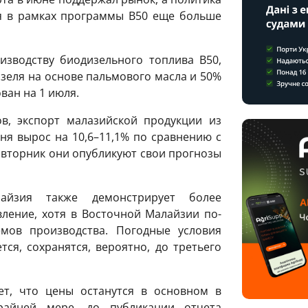
я в рамках программы B50 еще больше
зводству биодизельного топлива B50,
зеля на основе пальмового масла и 50%
ван на 1 июля.
в, экспорт малазийской продукции из
ня вырос на 10,6–11,1% по сравнению с
 вторник они опубликуют свои прогнозы
айзия также демонстрирует более
вление, хотя в Восточной Малайзии по-
мов производства. Погодные условия
ся, сохранятся, вероятно, до третьего
ет, что цены останутся в основном в
райней мере, до публикации отчета