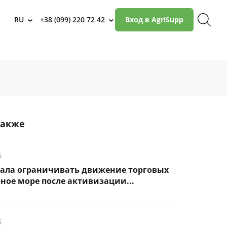
RU
+38 (099) 220 72 42
Вход в AgriSupp
›
›
также
6
чала ограничивать движение торговых
рное море после активизации...
6