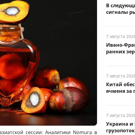
В следующ
сигналы р
7 августа 202
Ивано-Фра
ранних зер
7 августа 202
Китай обе
ячменя за 
7 августа 202
Украина и 
грузопоток
зиатской сессии: Аналитики Nomura в