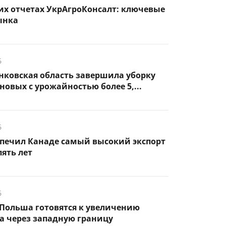
их отчетах УкрАгроКонсалт: ключевые
ынка
6
нковская область завершила уборку
новых с урожайностью более 5,...
6
спечил Канаде самый высокий экспорт
пять лет
6
Польша готовятся к увеличению
а через западную границу