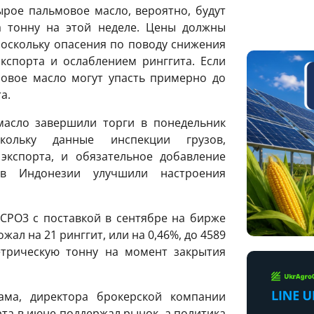
ырое пальмовое масло, вероятно, будут
а тонну на этой неделе. Цены должны
поскольку опасения по поводу снижения
кспорта и ослаблением ринггита. Если
мовое масло могут упасть примерно до
a.
асло завершили торги в понедельник
ольку данные инспекции грузов,
экспорта, и обязательное добавление
в Индонезии улучшили настроения
PO3 с поставкой в ​​сентябре на бирже
ожал на 21 ринггит, или на 0,46%, до 4589
етрическую тонну на момент закрытия
ма, директора брокерской компании
орта в июне поддержал рынок, а политика