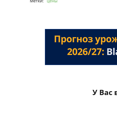
Метки:
цены
У Вас