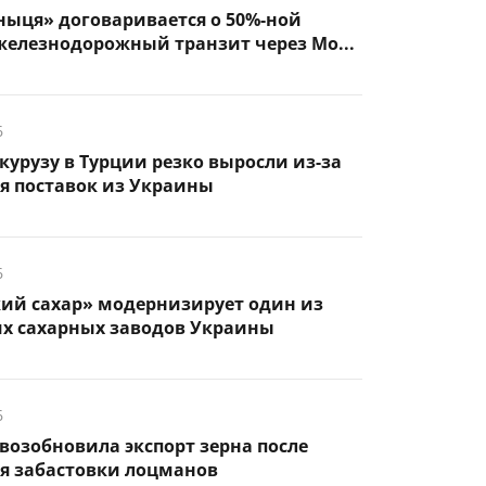
ыця» договаривается о 50%-ной
железнодорожный транзит через Мо...
6
курузу в Турции резко выросли из-за
я поставок из Украины
6
кий сахар» модернизирует один из
х сахарных заводов Украины
6
возобновила экспорт зерна после
я забастовки лоцманов