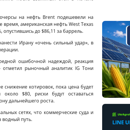
ючерсы на нефть Brent подешевели на
 же время, американская нефть West Texas
8%, опустившись до $86,11 за баррель.
анести Ирану «очень сильный удар», в
перации.
ередной ошибочной надеждой, реакция
– отметил рыночный аналитик IG Тони
ее снижение котировок, пока цена будет
 около $80, риски будут оставаться
ну дальнейшего роста.
льных сетях, что коммерческие суда и
 водный путь.