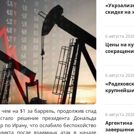
«Укрзализн
скидке на 
6 августа 202
Цены на ку
сокращени
6 августа 202
«Радеховс
крупнейши
 чем на $1 за баррель, продолжив спад
6 августа 202
стало решение президента Дональда
Аргентина 
ар по Ирану, что ослабило беспокойство
завершени
ликта после взаимных атак в начале