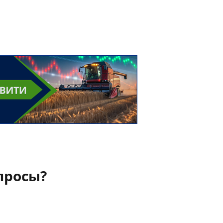
просы?