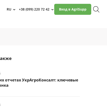
RU
+38 (099) 220 72 42
Вход в AgriSupp
›
›
также
6
их отчетах УкрАгроКонсалт: ключевые
ынка
6