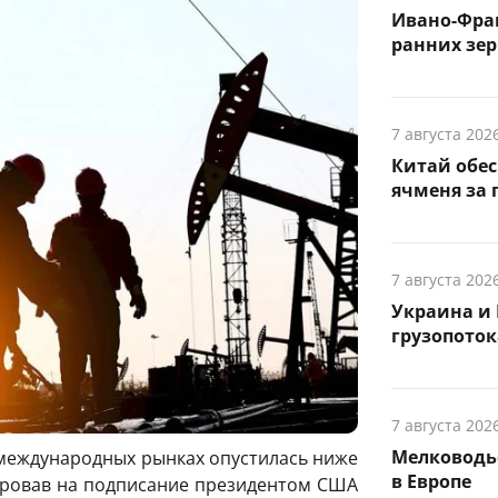
Ивано-Фра
ранних зер
7 августа 202
Китай обе
ячменя за 
7 августа 202
Украина и 
грузопоток
7 августа 202
Мелководье
а международных рынках опустилась ниже
в Европе
гировав на подписание президентом США