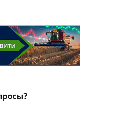
просы?