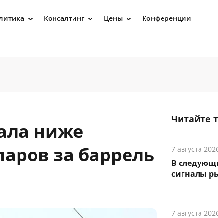
литика
Консалтинг
Цены
Конференции
›
›
›
Читайте 
пала ниже
ларов за баррель
7 августа 202
В следующ
сигналы р
7 августа 202