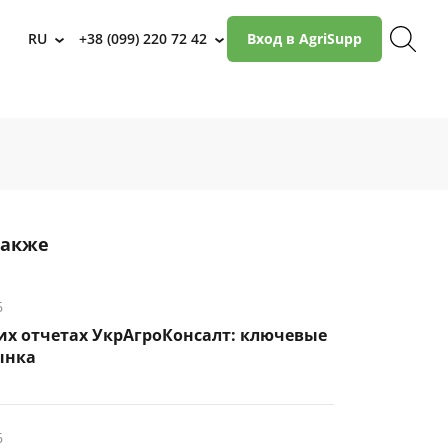
RU
+38 (099) 220 72 42
Вход в AgriSupp
›
›
также
6
их отчетах УкрАгроКонсалт: ключевые
ынка
6