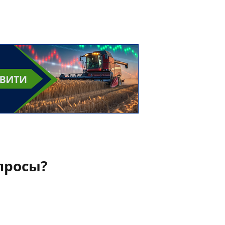
просы?