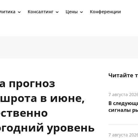
литика
Консалтинг
Цены
Конференции
›
›
›
Читайте 
а прогноз
 шрота в июне,
7 августа 202
В следующ
ественно
сигналы р
годний уровень
7 августа 202