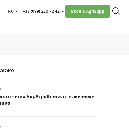
RU
+38 (099) 220 72 42
Вход в AgriSupp
›
›
также
6
их отчетах УкрАгроКонсалт: ключевые
ынка
6