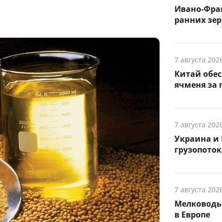
Ивано-Фра
ранних зер
7 августа 202
Китай обе
ячменя за 
7 августа 202
Украина и 
грузопоток
7 августа 202
Мелководье
в Европе