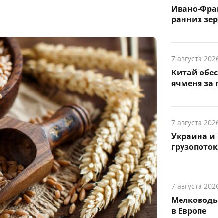
Ивано-Фра
ранних зер
7 августа 202
Китай обе
ячменя за 
7 августа 202
Украина и 
грузопоток
7 августа 202
Мелководье
в Европе