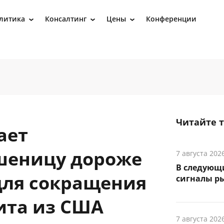
литика
Консалтинг
Цены
Конференции
›
›
›
Читайте 
ает
шеницу дороже
7 августа 202
В следующ
для сокращения
сигналы р
ита из США
7 августа 202