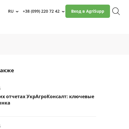
RU
+38 (099) 220 72 42
Вход в AgriSupp
›
›
также
6
их отчетах УкрАгроКонсалт: ключевые
ынка
6