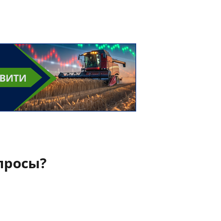
просы?